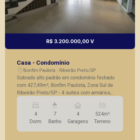
R$ 3.200.000,00 V
Casa - Condomínio
Bonfim Paulista - Ribeirão Preto/SP
Sobrado alto padrão em condomínio fechado
com 427,49m², Bonfim Paulista, Zona Sul de
Ribeirão Preto/SP. - 4 suítes com armários,
sendo 1 master com closet; - Escritório; - Sala
para 2 ambientes; - Lavabo; - Cozinha gourmet
4
7
4
524m²
com churrasqueira; - Varanda gourmet; - Área de
Dorm.
Banho
Garagens
Terreno
serviço; - Banheiro de serviço; - Piscina
aquecida com hidro; - Sauna; - 4 vagas de
garagem. A Piramid tem como objetivo atender