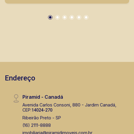
seus clientes com agilidade e segurança, em
locação, vendas de imóveis prontos, usados ou
mesmo nos principais lançamentos da cidade
de Ribeirão Preto.
Endereço
Piramid - Canadá
Avenida Carlos Consoni, 880 - Jardim Canadá,
CEP:
14024-270
Ribeirão Preto - SP
(16) 2111-8888
imobiliaria@piramidimoveis.com.br