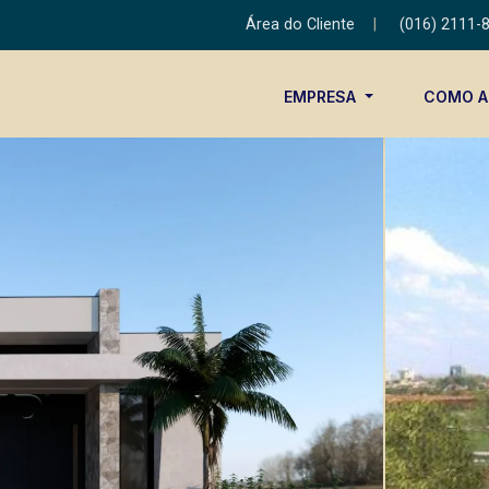
Área do Cliente
|
(016) 2111-
EMPRESA
COMO 