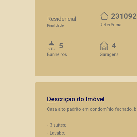
231092
Residencial
Referência
Finalidade
5
4
Banheiros
Garagens
Descrição do Imóvel
Casa alto padrão em condomínio fechado, bai
- 3 suítes;
- Lavabo;