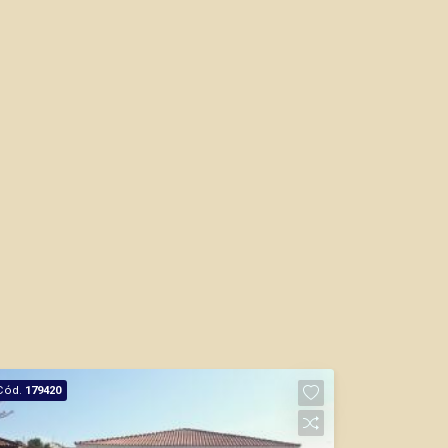
Cód.
179420