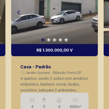
R$ 1.300.000,00 V
Casa - Padrão
Jardim Sumaré - Ribeirão Preto/SP
4 quartos, sendo 2 suítes com armários
embutidos, banheiro social, lavabo,
escritório, sala para 3 ambientes,
cozinha com armários embutidos,
lavanderia, suíte para empregada,
4
5
4
600m²
banheiro externo, churrasqueira, piscina,