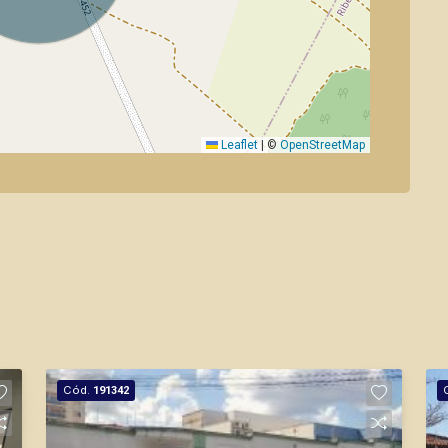
Leaflet
|
©
OpenStreetMap
Cód.
191342