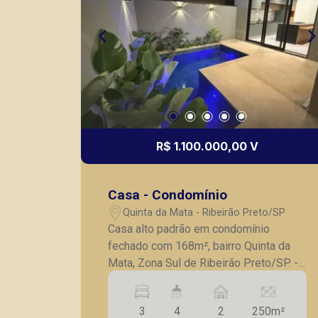
R$ 1.100.000,00 V
Casa - Condomínio
Quinta da Mata - Ribeirão Preto/SP
Casa alto padrão em condomínio
fechado com 168m², bairro Quinta da
Mata, Zona Sul de Ribeirão Preto/SP. -
3 suítes, sendo 1master com closet; -
Lavabo; - Sala para 2 ambientes com
3
4
2
250m²
painel de madeira; - Cozinha com