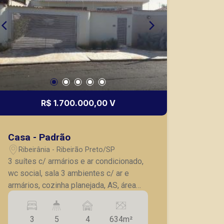
R$ 1.700.000,00 V
Casa - Padrão
Ribeirânia - Ribeirão Preto/SP
3 suítes c/ armários e ar condicionado,
wc social, sala 3 ambientes c/ ar e
armários, cozinha planejada, AS, área
com piscina, churrasqueira e lago com
peixes, escritórios c/ armários, 4 vagas
3
5
4
634m²
de garagem.