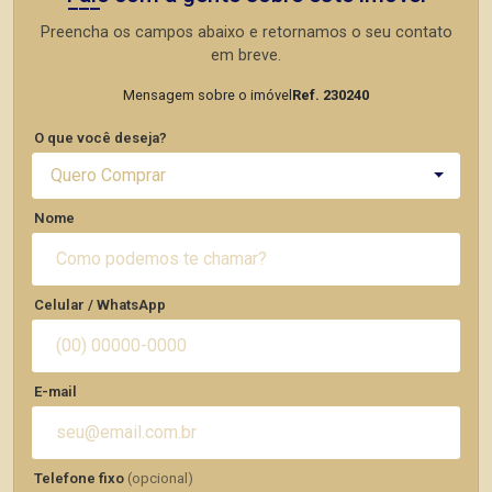
Preencha os campos abaixo e retornamos o seu contato
em breve.
Mensagem sobre o imóvel
Ref. 230240
O que você deseja?
Quero Comprar
Nome
Celular / WhatsApp
E-mail
Telefone fixo
(opcional)