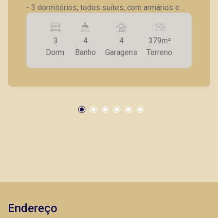
- 3 dormitórios, todos suítes, com armários e
climatizados; - 1 das suítes é master com
banheira e closet; - 4 banheiros, com box,
3
4
4
379m²
gabinete e espelho; - Escritório no térreo; - Sala
Dorm.
Banho
Garagens
Terreno
ampla para 2 ou 3 ambientes; - Cozinha clara e
espaçosa com armários planejados; - Lazer com
piscina aquecida; - Terraço gourmet com
churrasqueira e equipada; - 4 vagas de garagem,
2 delas cobertas; - Sobrado em condomínio com
estrutura de clube para o lazer em família e
amigos ficar ainda melhor. A Piramid tem como
objetivo atender seus clientes com agilidade e
segurança, em locação, vendas de imóveis
prontos, usados ou mesmo nos principais
lançamentos da cidade de Ribeirão Preto.
Endereço