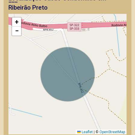
Ribeirão Preto
+
−
Leaflet
|
©
OpenStreetMap