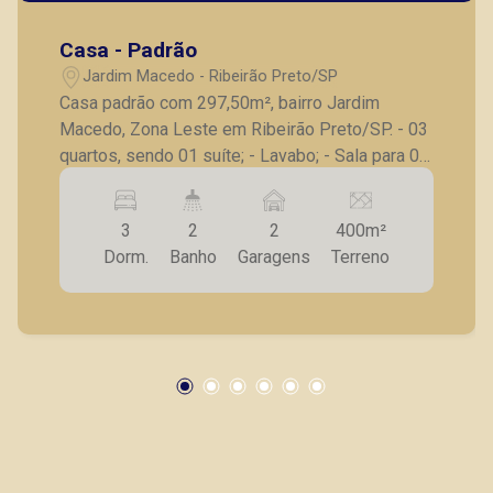
Casa - Padrão
Jardim Macedo - Ribeirão Preto/SP
Casa padrão com 297,50m², bairro Jardim
Macedo, Zona Leste em Ribeirão Preto/SP. - 03
quartos, sendo 01 suíte; - Lavabo; - Sala para 02
ambientes; - Sala de estar; - Cozinha com
armários planejados; - Área serviço; - Quintal
3
2
2
400m²
lateral; - Jardim de Inverno; - 02 vagas de
Dorm.
Banho
Garagens
Terreno
garagem. A Piramid tem como objetivo atender
seus clientes com agilidade e segurança, em
locação, vendas de imóveis prontos, usados ou
mesmo nos principais lançamentos da cidade
de Ribeirão Preto.