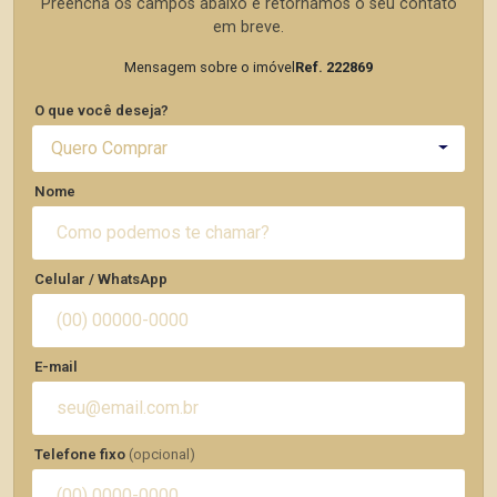
Preencha os campos abaixo e retornamos o seu contato
em breve.
Mensagem sobre o imóvel
Ref. 222869
O que você deseja?
Quero Comprar
Nome
Celular / WhatsApp
E-mail
Telefone fixo
(opcional)