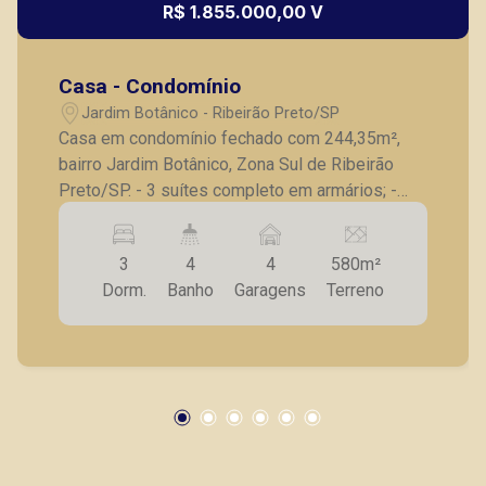
R$ 1.855.000,00 V
Casa - Condomínio
Jardim Botânico - Ribeirão Preto/SP
Casa em condomínio fechado com 244,35m²,
bairro Jardim Botânico, Zona Sul de Ribeirão
Preto/SP. - 3 suítes completo em armários; -
Lavabo; - Sala para 3 ambientes; - Varanda
gourmet; - Cozinha planejada; - Churrasqueira; -
3
4
4
580m²
Área de serviço; - Quintal; - 4 vagas de garagem.
Dorm.
Banho
Garagens
Terreno
A Piramid tem como objetivo atender seus
clientes com agilidade e segurança, em locação,
vendas de imóveis prontos, usados ou mesmo
nos principais lançamentos da cidade de
Ribeirão Preto.