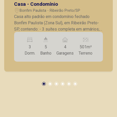
Casa - Condomínio
(16) 98119-7226
Bonfim Paulista - Ribeirão Preto/SP
Corretor(a) Online
Casa alto padrão em condomínio fechado
Bonfim Paulista (Zona Sul), em Ribeirão Preto-
CORRETOR DE PLANTÃO
SP, contendo: - 3 suítes completa em armários; -
Sala de estar com painel de tv, persianas
automatizadas; - Lavabo; - Cozinha em ilha
3
5
4
501m²
integrada com a varanda gourmet; - Lavanderia; -
Dorm.
Banho
Garagens
Terreno
Suíte de serviço; - Spa e churrasqueira; - 4
vagas de garagem A Piramid tem como objetivo
atender seus clientes com agilidade e
Fabiana Gonçalves
segurança, em locação, vendas de imóveis
CRECI 293.460 - Venda
prontos, usados ou mesmo nos principais
lançamentos da cidade de Ribeirão Preto.
(16) 99799-9323
CORRETOR DE PLANTÃO