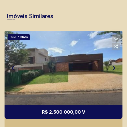
Imóveis Similares
Thamiris Leandra Benevides
Cód.
193607
CRECI 270092 - Venda
(16) 99263-0551
CORRETOR DE PLANTÃO
R$ 2.500.000,00 V
Murilo Bazilio
CRECI 307.010 - Venda