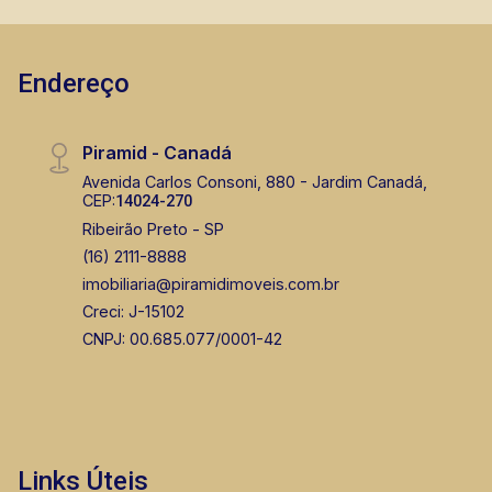
Endereço
Lucelia Mariotti
CRECI 146320 - Venda
Piramid - Canadá
(16) 99222-2915
Avenida Carlos Consoni, 880 - Jardim Canadá,
CEP:
14024-270
Corretor(a) Online
Ribeirão Preto - SP
(16) 2111-8888
CORRETOR DE PLANTÃO
imobiliaria@piramidimoveis.com.br
Creci: J-15102
CNPJ: 00.685.077/0001-42
Fátima Spadaro
CRECI 119074 - Venda
Links Úteis