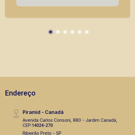
seus clientes com agilidade e segurança, em
locação, vendas de imóveis prontos, usados ou
mesmo nos principais lançamentos da cidade
de Ribeirão Preto.
Endereço
Piramid - Canadá
Avenida Carlos Consoni, 880 - Jardim Canadá,
CEP:
14024-270
Ribeirão Preto - SP