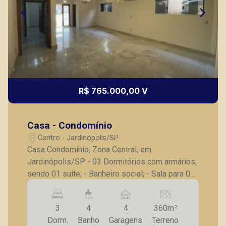
R$ 765.000,00 V
Casa - Condomínio
Centro - Jardinópolis/SP
Casa Condomínio, Zona Central, em
Jardinópolis/SP - 03 Dormitórios com armários,
sendo 01 suíte; - Banheiro social; - Sala para 02
ambientes - Escritório; - Lavabo; - Cozinha
planejada; - Despensa; - Varanda gourmet; -
3
4
4
360m²
Entrada lateral independente; - 04 Vagas de
Dorm.
Banho
Garagens
Terreno
garagem. A Piramid tem como objetivo atender