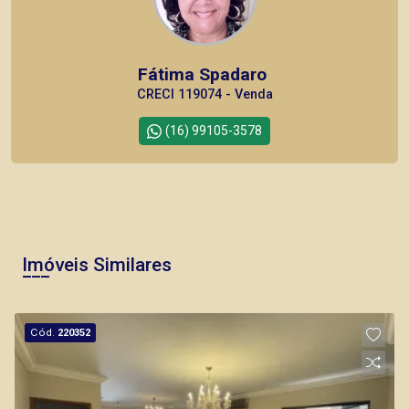
Fátima Spadaro
CRECI 119074 - Venda
(16) 99105-3578
Imóveis Similares
Cód.
220352