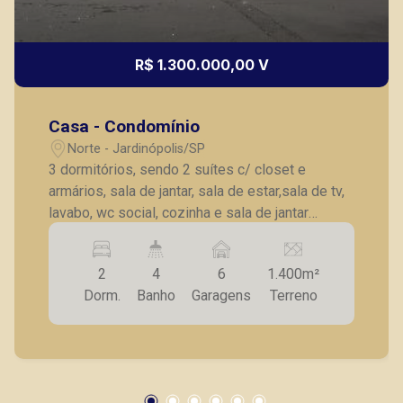
R$ 1.300.000,00 V
Casa - Condomínio
Norte - Jardinópolis/SP
3 dormitórios, sendo 2 suítes c/ closet e
armários, sala de jantar, sala de estar,sala de tv,
lavabo, wc social, cozinha e sala de jantar
integrados c/ varanda gourmet, jardim de
inverno, varanda em L com churrasqueira, pia,
2
4
6
1.400m²
balcão, wc, piscina aquecida, deck hidro e
Dorm.
Banho
Garagens
Terreno
cascata, prainha, 4 vagas de garagem.