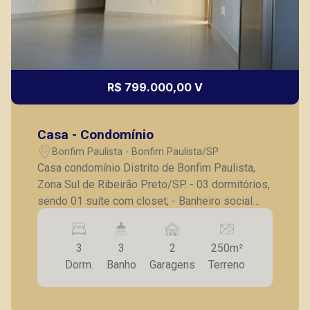
Marcos Antonio Ferreira
R$ 799.000,00 V
CRECI 82740 - Venda
(16) 99137-0754
Casa - Condomínio
CORRETOR DE PLANTÃO
Bonfim Paulista - Bonfim Paulista/SP
Casa condomínio Distrito de Bonfim Paulista,
Zona Sul de Ribeirão Preto/SP. - 03 dormitórios,
sendo 01 suíte com closet; - Banheiro social
completo; - Sala ampla para 02 ambientes; - Pé
direito alto; - Cozinha integrada a área gourmet; -
3
3
2
250m²
Lavanderia; - Piscina; - 02 vagas de garagem
Murilo Bazilio
Dorm.
Banho
Garagens
Terreno
cobertas. A Piramid tem como objetivo atender
CRECI 307.010 - Venda
seus clientes com agilidade e segurança, em
locação, vendas de imóveis prontos, usados ou
(16) 98119-7226