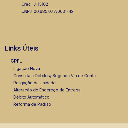
Creci: J-15102
Thamiris Leandra Benevides
CNPJ: 00.685.077/0001-42
CRECI 270092 - Venda
(16) 99263-0551
Corretor(a) Online
Links Úteis
CPFL
Ligação Nova
Consulta a Débitos/ Segunda Via de Conta
Religação da Unidade
Alteração de Endereço de Entrega
Débito Automático
Reforma de Padrão