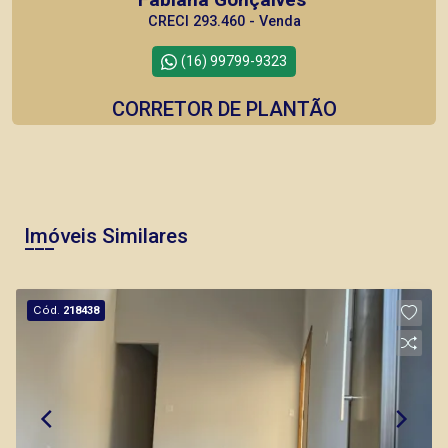
CRECI 293.460 - Venda
(16) 99799-9323
CORRETOR DE PLANTÃO
Imóveis Similares
Lucelia Mariotti
CRECI 146320 - Venda
Cód.
218438
(16) 99222-2915
CORRETOR DE PLANTÃO