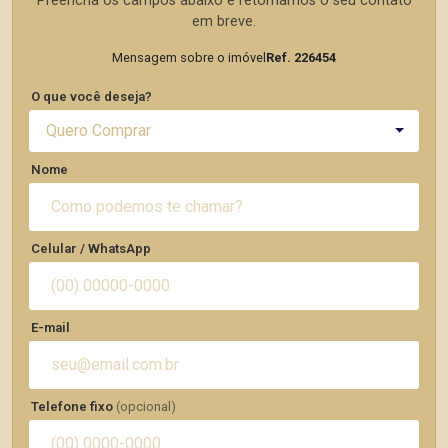
Preencha os campos abaixo e retornamos o seu contato
em breve.
Mensagem sobre o imóvel
Ref. 226454
O que você deseja?
Quero Comprar
Nome
Celular / WhatsApp
E-mail
Telefone fixo
(opcional)