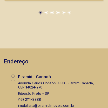
mesmo nos principais lançamentos da cidade
de Ribeirão Preto.
CORRETOR DE PLANTÃO
Bráulio Alvarez
CRECI 234.175 - Venda
Endereço
(16) 99327-7979
CORRETOR DE PLANTÃO
Piramid - Canadá
Avenida Carlos Consoni, 880 - Jardim Canadá,
CEP:
14024-270
Ribeirão Preto - SP
(16) 2111-8888
imobiliaria@piramidimoveis.com.br