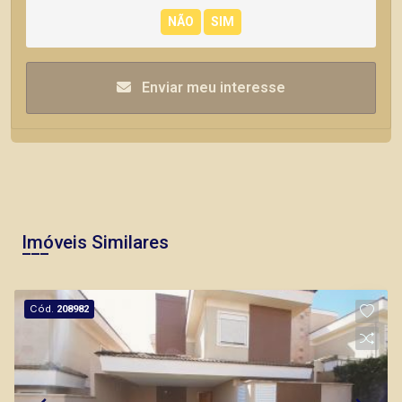
Enviar meu interesse
Imóveis Similares
Cód.
208982