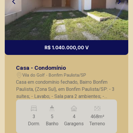
R$ 1.040.000,00 V
Casa - Condomínio
Vila do Golf - Bonfim Paulista/SP
Casa em condomínio fechado, Bairro Bonfim
Paulista, (Zona Sul), em Bonfim Paulista/SP: - 3
suítes; - Lavabo; - Sala para 2 ambientes; -
Cozinha; - Lavanderia; - Dependência e banheiro
de serviço; - Varanda com churrasqueira; -
3
5
4
468m²
Jardim; - 4 vagas de garagem. A Piramid tem
Dorm.
Banho
Garagens
Terreno
como objetivo atender seus clientes com
agilidade e segurança, em locação, vendas de