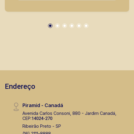
imóveis prontos, usados ou mesmo nos
principais lançamentos da cidade de Ribeirão
Preto.
Endereço
Piramid - Canadá
Avenida Carlos Consoni, 880 - Jardim Canadá,
CEP:
14024-270
Ribeirão Preto - SP
(16) 2111-8888