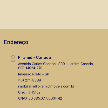
- Frente da casa com jardim e paisagismo; -
Casa nova, recém construída, com fino
acabamento nos quartos e banheiros, demais
ambientes. A Piramid tem como objetivo
atender seus clientes com agilidade e
segurança, em locação, vendas de imóveis
prontos, usados ou mesmo nos principais
Endereço
lançamentos da cidade de Ribeirão Preto.
Piramid - Canadá
Avenida Carlos Consoni, 880 - Jardim Canadá,
CEP:
14024-270
Ribeirão Preto - SP
(16) 2111-8888
imobiliaria@piramidimoveis.com.br
Creci: J-15102
CNPJ: 00.685.077/0001-42