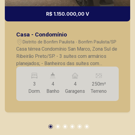
R$ 1.150.000,00 V
Casa - Condomínio
Distrito de Bonfim Paulista - Bonfim Paulista/SP
Casa térrea Condomínio San Marco, Zona Sul de
Ribeirão Preto/SP. - 3 suítes com armários
planejados; - Banheiros das suítes com
armários, espelhos e box blindex, fino
acabamento; - Sala para 2 ambientes; - Cozinha/
3
4
4
250m²
Área gourmet com balcão em granito, depurador,
Dorm.
Banho
Garagens
Terreno
cooktop, armários planejador e churrasqueira
elétrica; - Cozinha e área gourmet integradas a
sala; - Banheiro na área gourmet; - Piscina e
chuveirão; - Lavanderia planejada; - Pequena
área anexa a lavanderia; - Corredor lateral com
jardim; - 4 vagas de garagem, sendo 2 cobertas;