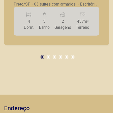
Preto/SP. - 03 suítes com armários; - Escritório;
- Sala para 2 ambientes; - Sala de TV; - Lavabo; -
Cozinha com armários; - Lavanderia com
4
5
2
457m²
armários; - Quarto de serviço; - Banheiro de
Dorm.
Banho
Garagens
Terreno
serviço; - Área gourmet com churrasqueira; -
Varanda; - 2 vagas de garagem. A Piramid tem
como objetivo atender seus clientes com
agilidade e segurança, em locação, vendas de
imóveis prontos, usados ou mesmo nos
principais lançamentos da cidade de Ribeirão
Preto.
Endereço