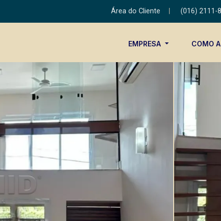
Área do Cliente
|
(016) 2111-
EMPRESA
COMO 