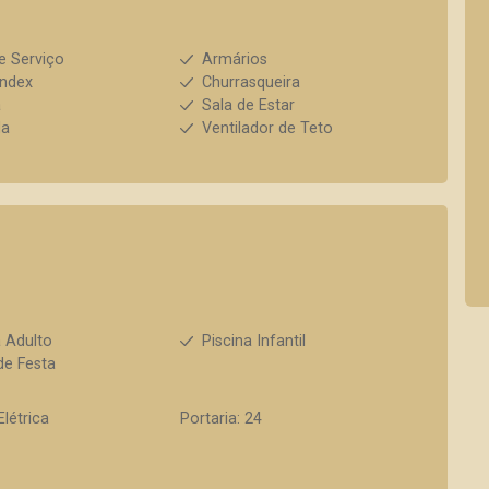
e Serviço
Armários
index
Churrasqueira
a
Sala de Estar
da
Ventilador de Teto
a Adulto
Piscina Infantil
de Festa
Elétrica
Portaria: 24