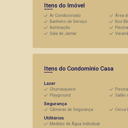
Itens do Imóvel
Ar Condicionado
Área d
Banheiro de Serviço
Box Bl
Iluminação
Piscin
Sala de Jantar
Varan
Itens do Condomínio Casa
Lazer
Churrasqueira
Piscin
Playground
Salão 
Segurança
Câmeras de Segurança
Cerca 
Utilitários
Medidor de Água Individual