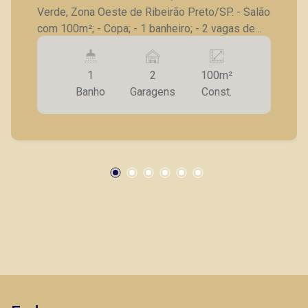
Verde, Zona Oeste de Ribeirão Preto/SP. - Salão
com 100m²; - Copa; - 1 banheiro; - 2 vagas de
garagem. A Piramid tem como objetivo atender
seus clientes com agilidade e segurança, em
1
2
100m²
locação, vendas de imóveis prontos, usados ou
Banho
Garagens
Const.
mesmo nos principais lançamentos da cidade
de Ribeirão Preto.