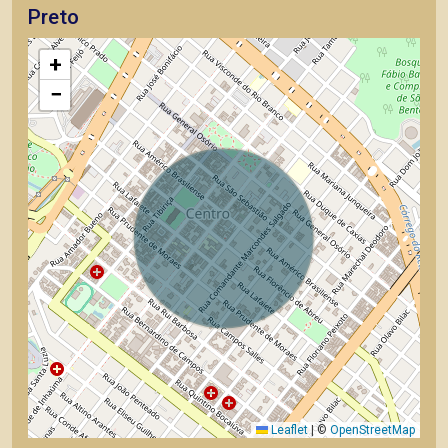
Preto
+
−
Leaflet
|
©
OpenStreetMap