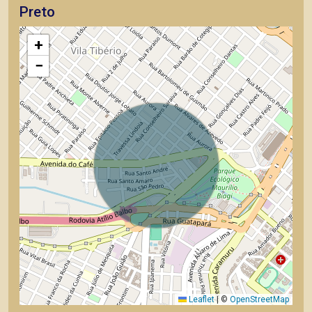
Preto
+
−
Leaflet
|
©
OpenStreetMap