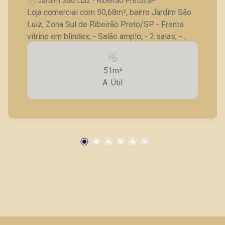
Jardim São Luiz - Ribeirão Preto/SP
Loja comercial com 50,68m², bairro Jardim São
Luiz, Zona Sul de Ribeirão Preto/SP. - Frente
vitrine em blindex; - Salão amplo; - 2 salas; -
Excelente localização. A Piramid tem como
objetivo atender seus clientes com agilidade e
51m²
segurança, em locação, vendas de imóveis
A. Útil
prontos, usados ou mesmo nos principais
lançamentos da cidade de Ribeirão Preto.