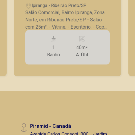
Ipiranga - Ribeirão Preto/SP
Salão Comercial, Bairro Ipiranga, Zona
Norte, em Ribeirão Preto/SP - Salão
com 25m²; - Vitrine; - Escritório; - Copa;
- Banheiro; - Lavanderia; - Porta de aço;
- Principal avenida comercial do bairro;
1
40m²
A Piramid tem como objetivo atender
Banho
A. Útil
seus clientes com agilidade e
segurança, em locação, vendas de
imóveis prontos, usados ou mesmo
nos principais lançamentos da cidade
de Ribeirão Preto.
Piramid - Canadá
Avenida Carlos Consoni, 880 - Jardim