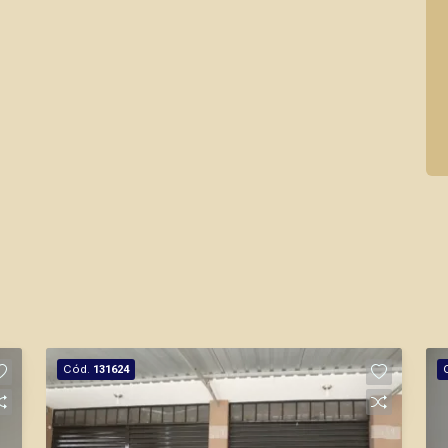
Cód.
131624