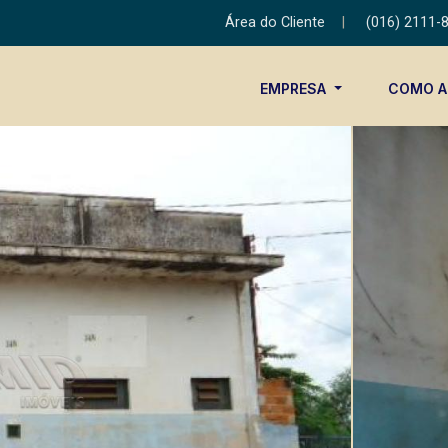
Área do Cliente
|
(016) 2111-
EMPRESA
COMO 