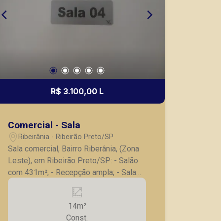
R$ 3.100,00 L
Comercial - Sala
Ribeirânia - Ribeirão Preto/SP
Sala comercial, Bairro Riberânia, (Zona
Leste), em Ribeirão Preto/SP: - Salão
com 431m²; - Recepção ampla; - Sala
comercial de 13,81 metros; - Salas de
procedimentos; - Salas de recuperação;
14m²
- 4 banheiros, sendo 2 para PNE; - Copa
Const.
ampla; - Lavanderia; - Jardim amplo; - 6