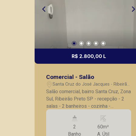
R$ 2.800,00 L
Comercial - Salão
Santa Cruz do José Jacques - Ribeirão
Preto/SP
Salão comercial, bairro Santa Cruz, Zona
Sul, Ribeirão Preto SP - recepção - 2
salas - 2 banheiros - cozinha -
lavanderia A Piramid tem como objetivo
atender seus clientes com agilidade e
2
60m²
segurança, em locação, vendas de
Banho
A. Útil
imóveis prontos, usados ou mesmo