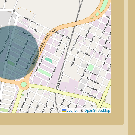
Leaflet
|
©
OpenStreetMap