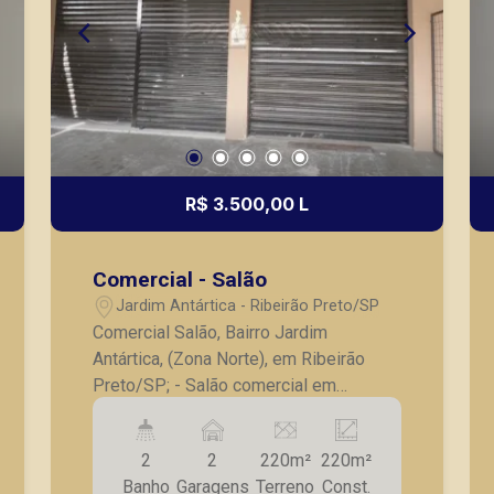
R$ 3.500,00 L
Comercial - Salão
Jardim Antártica - Ribeirão Preto/SP
Comercial Salão, Bairro Jardim
Antártica, (Zona Norte), em Ribeirão
Preto/SP; - Salão comercial em
excelente localização; - 2 Banheiros; -
Piso usinado; - Duas vagas de garagem
2
2
220m²
220m²
recuadas; - Ótimo espaço de vão livre
Banho
Garagens
Terreno
Const.
para adaptações; - Copa. A Piramid tem