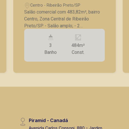
Centro - Ribeirão Preto/SP
Salão comercial com 483,82m², bairro
Centro, Zona Central de Ribeirão
Preto/SP. - Salão amplo; - 2
salas/repartições para escritório,
estoque ou atendimento; - 3 banheiros;
3
484m²
- Cozinha; - Escada de acesso ao
Banho
Const.
subsolo; - Subsolo com excelente
aproveitamento de espaço. A Piramid
tem como objetivo atender seus
clientes com agilidade e segurança, em
locação, vendas de imóveis prontos,
usados ou mesmo nos principais
lançamentos da cidade de Ribeirão
Preto.
Piramid - Canadá
Avenida Carlos Consoni, 880 - Jardim