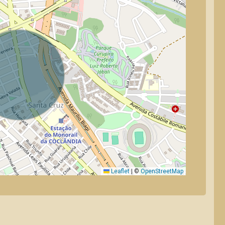
Leaflet
|
©
OpenStreetMap