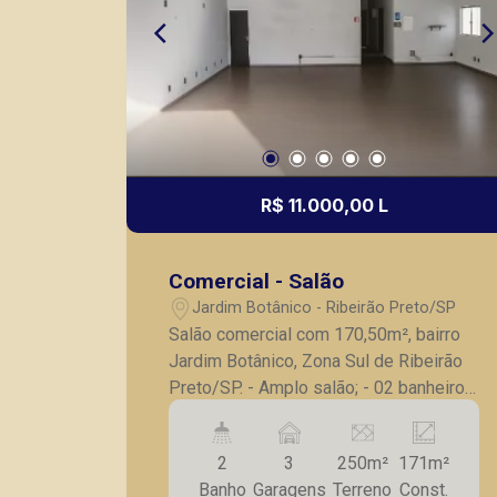
R$ 11.000,00 L
Comercial - Salão
Jardim Botânico - Ribeirão Preto/SP
Salão comercial com 170,50m², bairro
Jardim Botânico, Zona Sul de Ribeirão
Preto/SP. - Amplo salão; - 02 banheiros;
- 03 vagas de garagens; A Piramid tem
como objetivo atender seus clientes
2
3
250m²
171m²
com agilidade e segurança, em locação,
Banho
Garagens
Terreno
Const.
vendas de imóveis prontos, usados ou