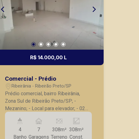
R$ 14.000,00 L
Comercial - Prédio
Ribeirânia - Ribeirão Preto/SP
Prédio comercial, bairro Ribeirânia,
Zona Sul de Ribeirão Preto/SP; -
Mezanino; - Local para elevador; - 02
copas; - 04 banheiros ; - Fachada em
blindex; - Excelente ponto comercial; -
4
7
308m²
308m²
07 vagas de garagem. A Piramid tem
Banho
Garagens
Terreno
Const.
como objetivo atender seus clientes