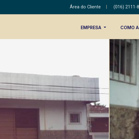
Área do Cliente
|
(016) 2111-
EMPRESA
COMO 