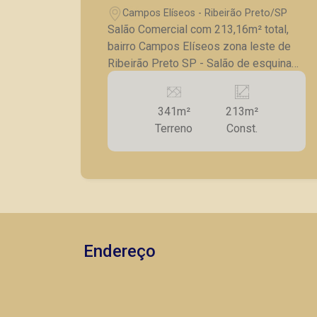
Campos Elíseos - Ribeirão Preto/SP
Salão Comercial com 213,16m² total,
bairro Campos Elíseos zona leste de
Ribeirão Preto SP - Salão de esquina
em avenida com grande fluxo de
movimento - Portas de vidro; - 02
341m²
213m²
Salões individuais grandes; - 03 Salas
Terreno
Const.
menores; - 04 banheiros; - 02 Cozinha; -
Mezanino; A Piramid tem como objetivo
atender seus clientes com agilidade e
segurança, em locação, vendas de
imóveis prontos, usados ou mesmo
nos principais lançamentos da cidade
de Ribeirão Preto.
Endereço