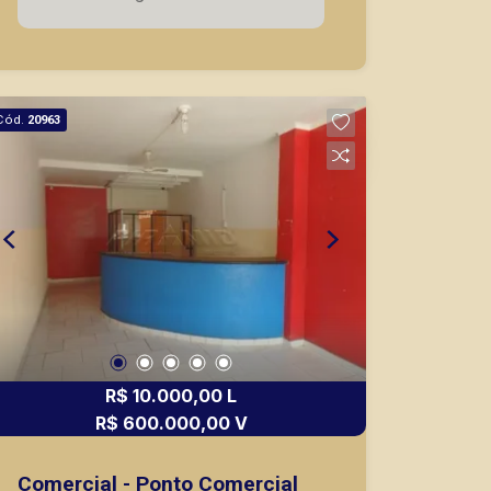
com agilidade e segurança, em locação,
vendas de imóveis prontos, usados ou
mesmo nos principais lançamentos da
cidade de Ribeirão Preto.
Cód.
20963
R$ 10.000,00 L
R$ 600.000,00 V
Comercial - Ponto Comercial