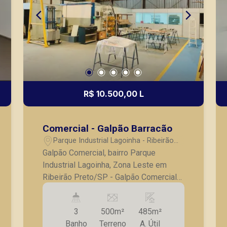
R$ 10.500,00 L
Comercial - Galpão Barracão
Parque Industrial Lagoinha - Ribeirão
Preto/SP
Galpão Comercial, bairro Parque
Industrial Lagoinha, Zona Leste em
Ribeirão Preto/SP - Galpão Comercial
amplo; - Pé direito alto; - Recepção
com bancada; - 06 Salas separadas por
3
500m²
485m²
divisórias; - Cozinha; - 02 Banheiros
Banho
Terreno
A. Útil
Masc/Fem; - Vestiário; - Sistema de