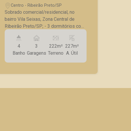
Centro - Ribeirão Preto/SP
Sobrado comercial/residencial, no
bairro Vila Seixas, Zona Central de
Ribeirão Preto/SP; - 3 dormitórios com
armários; - 4 banheiros; - 5 salas com
divisórias; - Ventiladores de teto; -
4
3
222m²
227m²
Porta de blinde; - 3 vagas de
Banho
Garagens
Terreno
A. Útil
estacionamento para carros e motos. A
Piramid tem como objetivo atender
seus clientes com agilidade e
segurança, em locação, vendas de
imóveis prontos, usados ou mesmo
nos principais lançamentos da cidade
de Ribeirão Preto.