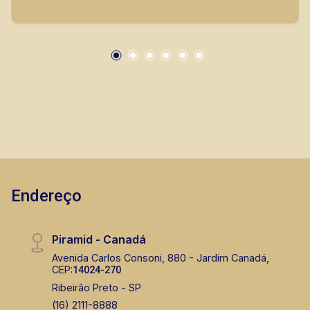
City Ribeirão, casas e apartamentos próximos a
mercados, farmácias, escolas, além de pontos
comerciais localizados na Zona Sul.
Endereço
Piramid - Canadá
Avenida Carlos Consoni, 880 - Jardim Canadá,
CEP:
14024-270
Ribeirão Preto - SP
(16) 2111-8888