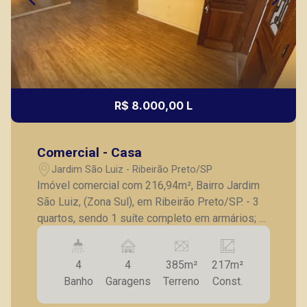
R$ 8.000,00 L
Comercial - Casa
Jardim São Luiz - Ribeirão Preto/SP
Imóvel comercial com 216,94m², Bairro Jardim
São Luiz, (Zona Sul), em Ribeirão Preto/SP. - 3
quartos, sendo 1 suíte completo em armários; -
Lavabo; - Sala; - Cozinha; - Lavanderia; - Varanda
gourmet com churrasqueira; - Amplo quintal e
4
4
385m²
217m²
corredor lateral; - 4 vagas de garagem recuadas;
Banho
Garagens
Terreno
Const.
- Excelente localização em avenida de grande
fluxo. Também temos imóveis no Nova Aliança,