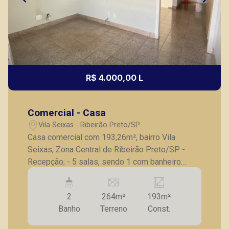
R$ 4.000,00 L
Comercial - Casa
Vila Seixas - Ribeirão Preto/SP
Casa comercial com 193,26m², bairro Vila
Seixas, Zona Central de Ribeirão Preto/SP. -
Recepção; - 5 salas, sendo 1 com banheiro
privativo; - Banheiro social; - Copa; - Área de
serviço na parte externa. A Piramid tem como
2
264m²
193m²
objetivo atender seus clientes com agilidade e
Banho
Terreno
Const.
segurança, em locação, vendas de imóveis
prontos, usados ou mesmo nos principais