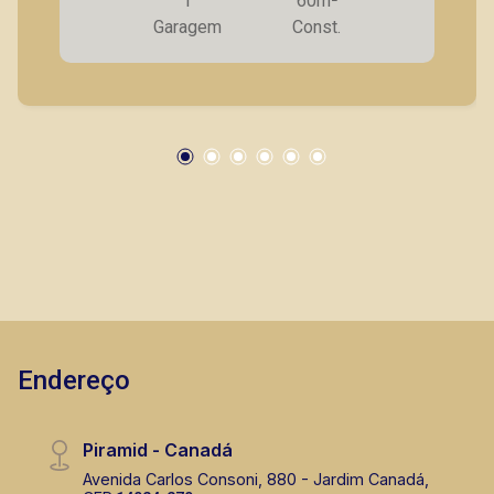
1
60m²
avenida de grande fluxo. A Piramid tem como
Garagem
Const.
objetivo atender seus clientes com agilidade e
segurança, em locação, vendas de imóveis
prontos, usados ou mesmo nos principais
lançamentos da cidade de Ribeirão Preto.
Endereço
Piramid - Canadá
Avenida Carlos Consoni, 880 - Jardim Canadá,