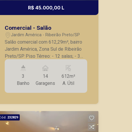
R$ 45.000,00 L
Comercial - Salão
Jardim América - Ribeirão Preto/SP
Salão comercial com 612,29m², bairro
Jardim América, Zona Sul de Ribeirão
Preto/SP. Piso Térreo: - 12 salas; - 3
banheiros social, sendo 1 PCD; - 1
elevador; - 1 banheiro de serviço; -
3
14
612m²
Escada; - 14 vagas de garagem, sendo
Banho
Garagens
A. Útil
1 PCD rotativas. A Piramid tem como
objetivo atender seus clientes com
agilidade e segurança, em locação,
vendas de imóveis prontos, usados ou
mesmo nos principais lançamentos da
Cód.
232829
cidade de Ribeirão Preto.