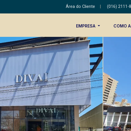
Área do Cliente
|
(016) 2111-
EMPRESA
COMO 