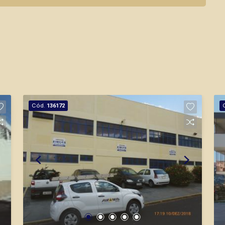
Cód.
136172