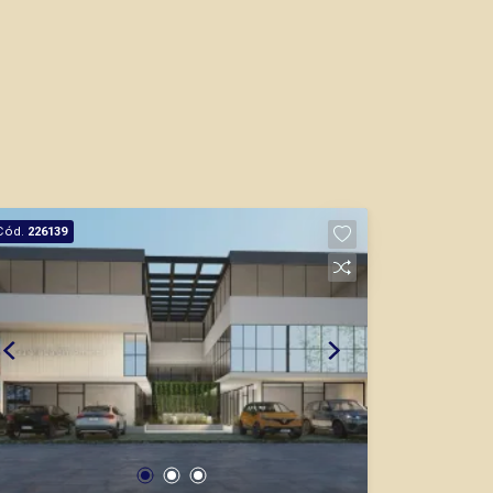
Cód.
226139