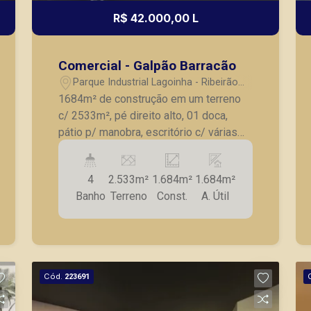
R$ 42.000,00 L
Comercial - Galpão Barracão
Parque Industrial Lagoinha - Ribeirão
Preto/SP
1684m² de construção em um terreno
c/ 2533m², pé direito alto, 01 doca,
pátio p/ manobra, escritório c/ várias
salas e 02 banheiros, refeitório e
vestiário, vagas cobertas para
4
2.533m²
1.684m²
1.684m²
estacionamento.
Banho
Terreno
Const.
A. Útil
Cód.
223691