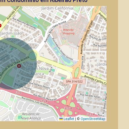
Leaflet
|
©
OpenStreetMap