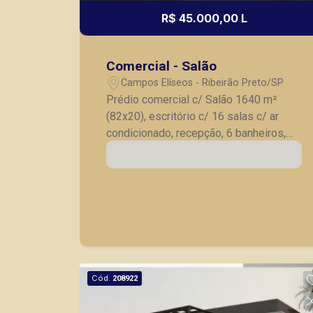
R$ 45.000,00 L
Comercial - Salão
Campos Elíseos - Ribeirão Preto/SP
Prédio comercial c/ Salão 1640 m²
(82x20), escritório c/ 16 salas c/ ar
condicionado, recepção, 6 banheiros,
vestiário, refeitório, 3 depósitos,
garagem 20 carros. Escritório anexo ao
salão c/ 8 salas c/ ar condicionado, 3
banheiros, copa, elevador. Depósito
expedição com 2 banheiros, lavanderia.
Estacionamento aberto com área de
1450 m². Galpão com valetas para troca
de óleo de veículos ou opcional para
Cód.
208922
estacionamento . Rede elétrica
trifásica, caixa d´água para hidrantes.