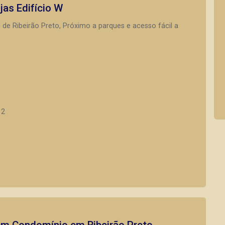
ojas
Edifício W
 de Ribeirão Preto, Próximo a parques e acesso fácil a
12
 em Condomínio em Ribeirão Preto