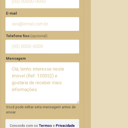
E-mail
Telefone fixo
(opcional)
Mensagem
Você pode editar esta mensagem antes de
enviar.
Concordo com os
Termos
e
Privacidade