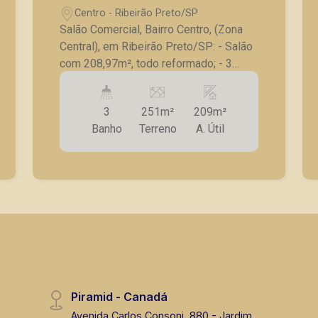
Centro - Ribeirão Preto/SP
Salão Comercial, Bairro Centro, (Zona
Central), em Ribeirão Preto/SP: - Salão
com 208,97m², todo reformado; - 3
Banheiros; - Mezanino; - Piso frio; -
Ventiladores; - Cozinha; - Área de
3
251m²
209m²
serviço. A Piramid tem como objetivo
Banho
Terreno
A. Útil
atender seus clientes com agilidade e
segurança, em locação, vendas de
imóveis prontos, usados ou mesmo
nos principais lançamentos da cidade
de Ribeirão Preto.
Piramid - Canadá
Avenida Carlos Consoni, 880 - Jardim