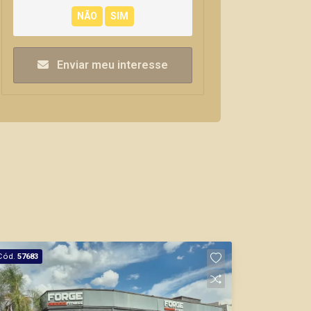
Enviar meu interesse
Cód.
57683