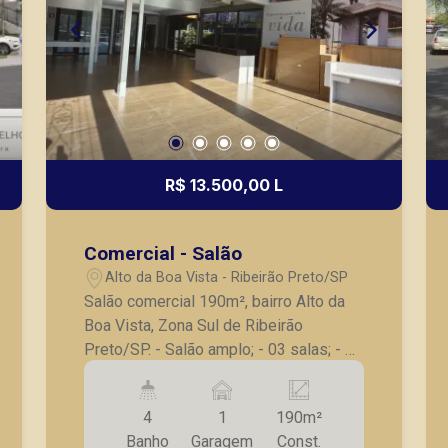
R$ 13.500,00 L
Comercial - Salão
Alto da Boa Vista - Ribeirão Preto/SP
Salão comercial 190m², bairro Alto da
Boa Vista, Zona Sul de Ribeirão
Preto/SP. - Salão amplo; - 03 salas; - 04
banheiros; - Cozinha com churrasqueira;
- Corredor lateral; - 01 vaga de
4
1
190m²
garagem. A Piramid tem como objetivo
Banho
Garagem
Const.
atender seus clientes com agilidade e