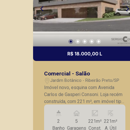
R$ 18.000,00 L
Comercial - Salão
Jardim Botânico - Ribeirão Preto/SP
Imóvel novo, esquina com Avenida
Carlos de Gasperi Consoni. Loja recém
construída, com 221 m², em imóvel tipo
galeria, estacionamento frontal para 5
carros particular ou 13 carros
2
5
221m²
221m²
compartilhados, 2 banheiros. Imóvel
Banho
Garagens
Const.
A. Útil
com projeto Sérgio Coelho, acabamento