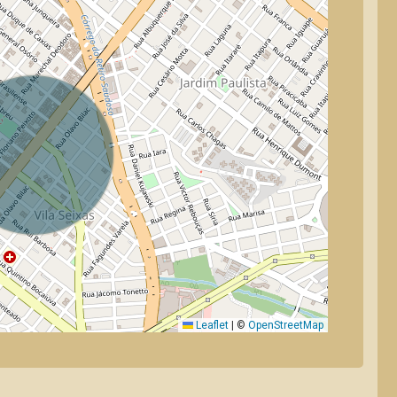
Leaflet
|
©
OpenStreetMap