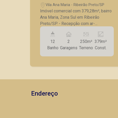
Vila Ana Maria - Ribeirão Preto/SP
Imóvel comercial com 379,28m², bairro
Ana Maria, Zona Sul em Ribeirão
Preto/SP. - Recepção com ar-
condicionado; - 12 salas; - Copa; -
Lavanderia; - Quintal; - Esquina; - 2
12
2
250m²
379m²
vagas de garagem. A Piramid tem como
Banho
Garagens
Terreno
Const.
objetivo atender seus clientes com
agilidade e segurança, em locação,
vendas de imóveis prontos, usados ou
mesmo nos principais lançamentos da
cidade de Ribeirão Preto.
Endereço