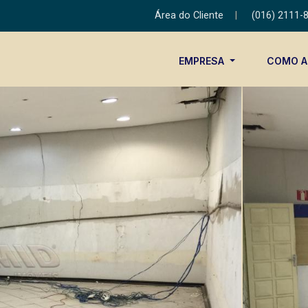
Área do Cliente
|
(016) 2111-
EMPRESA
COMO 