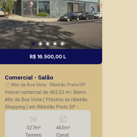
R$ 16.500,00 L
Comercial - Salão
Alto da Boa Vista - Ribeirão Preto/SP
Imóvel comercial de 463,23 m², Bairro
Alto da Boa Vista ( Próximo ao ribeirão
Shopping ) em Ribeirão Preto SP -
Imóvel de esquina; - 02 Amplas Salas
com vão livre; - 02 salas menores; -
527m²
463m²
Todas climatizadas com ar
Terreno
Const.
condicionado; - 02 vestiários; -