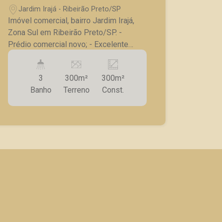
Jardim Irajá - Ribeirão Preto/SP
Imóvel comercial, bairro Jardim Irajá,
Zona Sul em Ribeirão Preto/SP. -
Prédio comercial novo; - Excelente
localização; - Amplo sendo todo no
térreo; - Sala de espera; - 03 banheiros
3
300m²
300m²
sendo PNE; - Pé direto alto; - Cozinha.
Banho
Terreno
Const.
A Piramid tem como objetivo atender
seus clientes com agilidade e
segurança, em locação, vendas de
imóveis prontos, usados ou mesmo
nos principais lançamentos da cidade
de Ribeirão Preto.