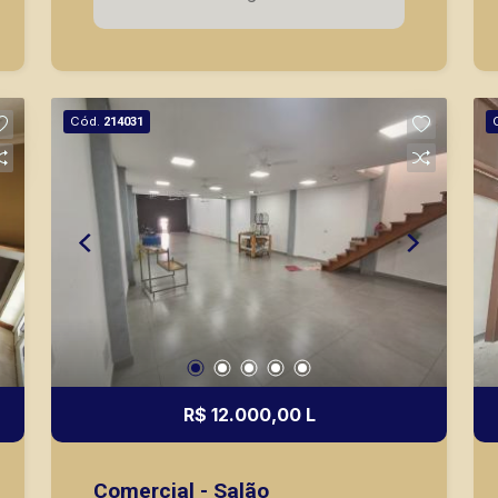
segurança, em locação, vendas de
imóveis prontos, usados ou mesmo
nos principais lançamentos da cidade
de Ribeirão Preto.
Cód.
214031
R$ 12.000,00 L
Comercial - Salão