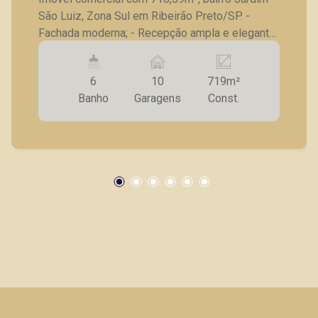
São Luiz, Zona Sul em Ribeirão Preto/SP. -
Fachada moderna; - Recepção ampla e elegante;
- 6 banheiros; - Copa; - Refeitório; - Ar-
condicionado; - 10 vagas subsolo; - Localizado
6
10
719m²
em uma das principais avenidas da cidade. A
Banho
Garagens
Const.
Piramid tem como objetivo atender seus
clientes com agilidade e segurança, em locação,
vendas de imóveis prontos, usados ou mesmo
nos principais lançamentos da cidade de
Ribeirão Preto.