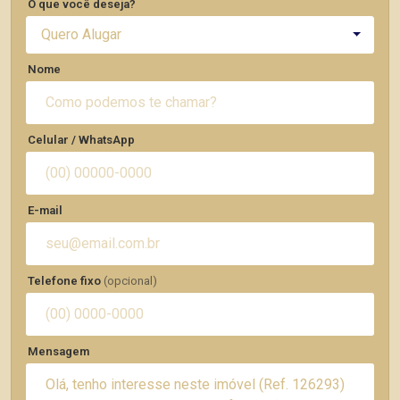
O que você deseja?
Quero Alugar
Nome
Celular / WhatsApp
E-mail
Telefone fixo
(opcional)
Mensagem