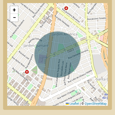
+
−
Leaflet
|
©
OpenStreetMap