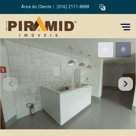
Área do Cliente
|
(016) 2111-8888