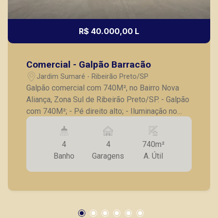
R$ 40.000,00 L
Comercial - Galpão Barracão
Jardim Sumaré - Ribeirão Preto/SP
Galpão comercial com 740M², no Bairro Nova
Aliança, Zona Sul de Ribeirão Preto/SP. - Galpão
com 740M²; - Pé direito alto; - Iluminação no
imóvel todo; - 2 copas; - 4 banheiros; - Portas
de aço; - Quintal no fundo; - 4 vagas de
4
4
740m²
estacionamento frontais. - Imóvel em ótima
Banho
Garagens
A. Útil
localização, em uma das avenidas principais,
com fácil acesso. Imóvel perfeito para
comércios, empresas, depósitos. Recém
construído, será a primeira locação. A Piramid
tem como objetivo atender seus clientes com
agilidade e segurança, em locação, vendas de