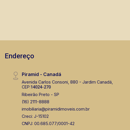
imóveis prontos, usados ou mesmo nos
principais lançamentos da cidade de Ribeirão
Preto.
Endereço
Piramid - Canadá
Avenida Carlos Consoni, 880 - Jardim Canadá,
CEP:
14024-270
Ribeirão Preto - SP
(16) 2111-8888
imobiliaria@piramidimoveis.com.br
Creci: J-15102
CNPJ: 00.685.077/0001-42