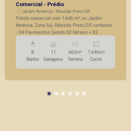
Comercial - Prédio
Jardim América - Ribeirão Preto/SP
Prédio comercial com 1.646 m², no Jardim
América, Zona Sul, Ribeirão Preto/SP, contendo:
- 04 Pavimentos (sendo 02 térreos + 02
superior); - Térreo acessibilidade, recepção,
salas, banheiros. * Cada pavimento tem: - Amplo
8
11
663m²
1.646m²
salão com vão livre; - Salas; - Cortina blackout; -
Banho
Garagens
Terreno
Const.
Ventilador de teto; - Luminárias; - Banheiro
masculino e feminino; - Banheiro adaptado para
portador de necessidade especial; - 11 vagas
recuadas de estacionamento. - Imóvel fica de
esquina, em avenida de grande fluxo, com
acesso para diversas avenidas da Zona Sul e
Zona Leste. Também temos imóveis no Jardim
Sumaré, Alto da Boa Vista, Bosque das Juritis,
casas e apartamentos próximos a mercados,
farmácias, escolas, além de pontos comerciais
localizados na Zona Sul.