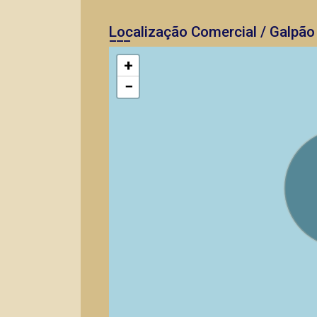
Localização Comercial / Galpão
+
−