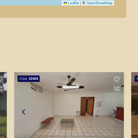
Leaflet
|
©
OpenStreetMap
Cód.
22424