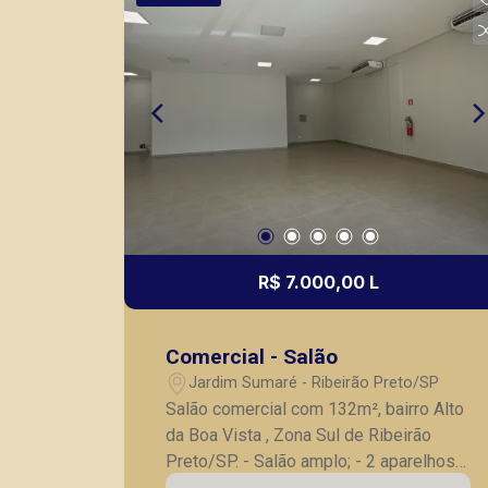
R$ 7.000,00 L
Comercial - Salão
Jardim Sumaré - Ribeirão Preto/SP
Salão comercial com 132m², bairro Alto
da Boa Vista , Zona Sul de Ribeirão
Preto/SP. - Salão amplo; - 2 aparelhos
de ar condicionado (36.000 BTUs); -