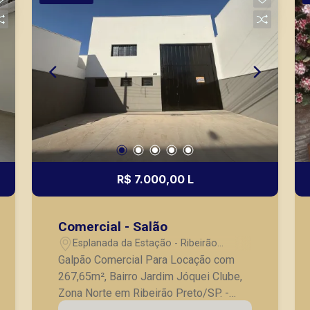
cidade de Ribeirão Preto.
R$ 7.000,00 L
Comercial - Salão
Esplanada da Estação - Ribeirão
Preto/SP
Galpão Comercial Para Locação com
267,65m², Bairro Jardim Jóquei Clube,
Zona Norte em Ribeirão Preto/SP. -
Salão amplo, - Mezanino; - Cozinha; -