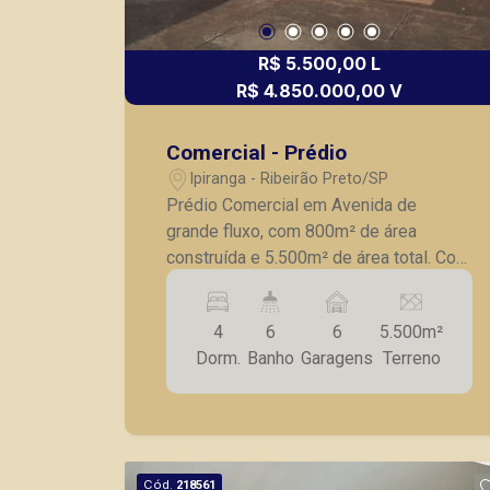
R$ 5.500,00 L
R$ 4.850.000,00 V
Comercial - Prédio
Ipiranga - Ribeirão Preto/SP
Prédio Comercial em Avenida de
grande fluxo, com 800m² de área
construída e 5.500m² de área total. Com
04 dormitórios, 06 banheiros, 02 salas,
copa, cozinha, AS, hall de entrada.
4
6
6
5.500m²
Edícula com sala e dormitório.
Dorm.
Banho
Garagens
Terreno
Cód.
218561