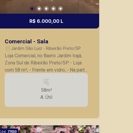
R$ 6.000,00 L
Comercial - Sala
Jardim São Luiz - Ribeirão Preto/SP
Loja Comercial, no Bairro Jardim Irajá,
Zona Sul de Ribeirão Preto/SP. - Loja
com 58 m²; - Frente em vidro; - Na parte
interna do prédio; - Iluminação; - Ficará
por conta do Locatário (a) adaptar; -
58m²
Prédio comercial conta com banheiros
A. Útil
femininos, masculinos e adaptados,
recepção, estacionamento para
clientes, restaurantes, ambientes
amplos a sofisticados, piso superior há
uma ampla sala de espera,
Cód.
77030