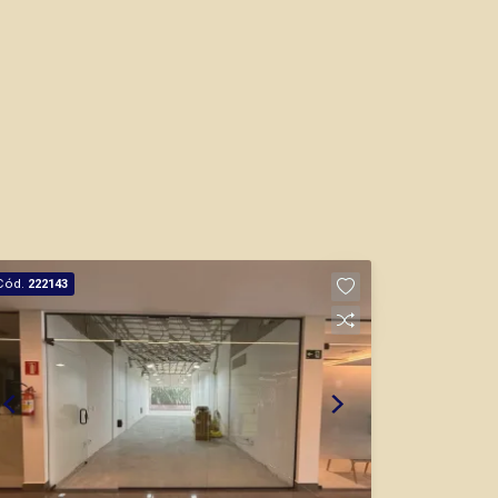
Cód.
222143