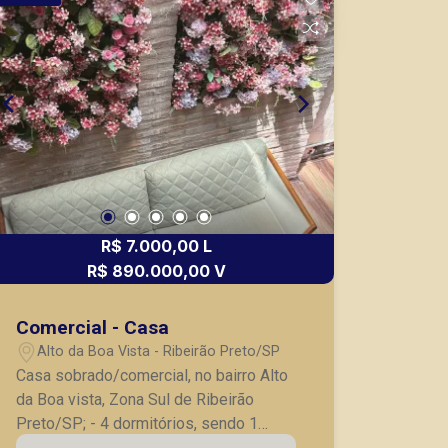
brinquedoteca, além de ser em uma
excelente localização, em avenida de
grande fluxo e um dos prédios
comerciais mais procurados da Região
Sul. Também temos imóveis no Nova
Aliança, Nova Aliança Sul, Jardim
Botânico, imóveis comerciais, casas e
apartamentos próximos a mercados,
farmácias, escolas, além de pontos
comerciais localizados na Zona Sul.
R$ 7.000,00 L
R$ 890.000,00 V
Comercial - Casa
Alto da Boa Vista - Ribeirão Preto/SP
Casa sobrado/comercial, no bairro Alto
da Boa vista, Zona Sul de Ribeirão
Preto/SP; - 4 dormitórios, sendo 1
suíte master; - Banheiro conjugado