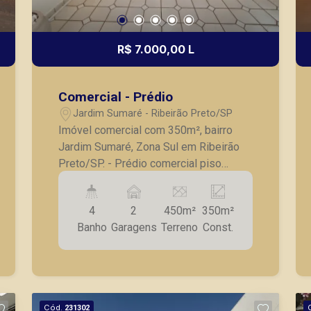
R$ 7.000,00 L
Comercial - Prédio
Jardim Sumaré - Ribeirão Preto/SP
Imóvel comercial com 350m², bairro
Jardim Sumaré, Zona Sul em Ribeirão
Preto/SP. - Prédio comercial piso
superior; - Recepção ampla; - 6 salas; -
1 sala esterilização com armários; -
4
2
450m²
350m²
Cozinha; - 4 banheiros; -
Banho
Garagens
Terreno
Const.
Estacionamento rotativo. A Piramid tem
como objetivo atender seus clientes
com agilidade e segurança, em locação,
vendas de imóveis prontos, usados ou
mesmo nos principais lançamentos da
Cód.
231302