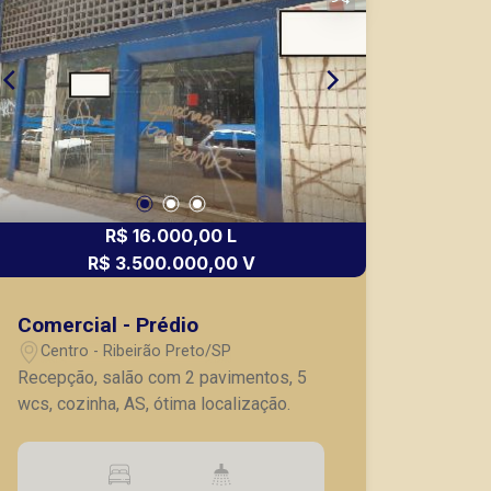
modulares e flexíveis. Instituições
como FAAP, Liceu Albert Sabin, Hospital
Especializado e SOBECcan são alguns
dos vizinhos ilustres que tornam o
Independência Center ainda mais
especial. Um projeto com alto padrão
de excelência que reúne diferenciais e
serviços exclusivos, valorizando o
negócio e o dia a dia profissional de
R$ 16.000,00 L
quem deseja estar ao lado da inovação.
R$ 3.500.000,00 V
Para melhor conforto e qualidade de
nossos clientes, o Independência
Comercial - Prédio
Center conta com um estacionamento
Centro - Ribeirão Preto/SP
completo com manobristas
Recepção, salão com 2 pavimentos, 5
profissionais proporcionando mais
wcs, cozinha, AS, ótima localização.
comodidade e tranquilidade para
nossos clientes. Também temos
imóveis no Alto da Boa Vista, Nova