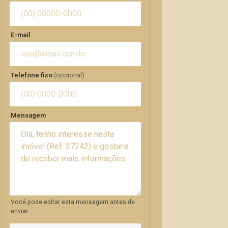
E-mail
Telefone fixo
(opcional)
Mensagem
Você pode editar esta mensagem antes de
enviar.