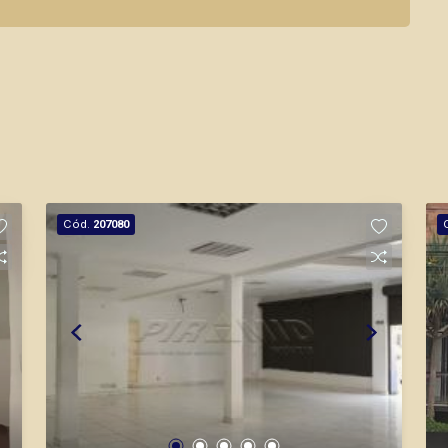
Cód.
207080