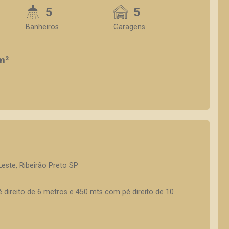
5
5
Banheiros
Garagens
m²
Leste, Ribeirão Preto SP
direito de 6 metros e 450 mts com pé direito de 10