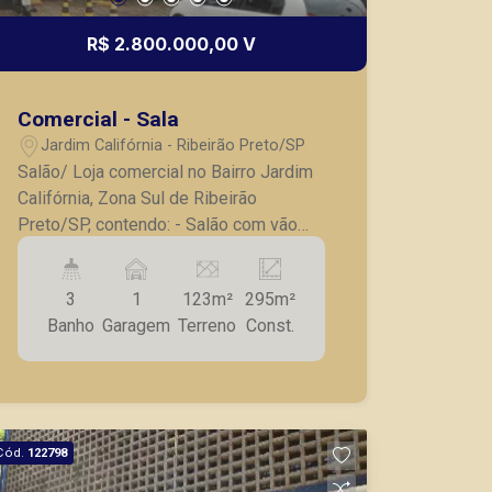
R$ 2.800.000,00 V
Comercial - Sala
Jardim Califórnia - Ribeirão Preto/SP
Salão/ Loja comercial no Bairro Jardim
Califórnia, Zona Sul de Ribeirão
Preto/SP, contendo: - Salão com vão
livre; - Balcão para recepção; - 02 salas;
- 03 Banheiros; - Pé direito alto; -
3
1
123m²
295m²
Mezanino; - Copa; - Ar condicionado; -
Banho
Garagem
Terreno
Const.
Armários planejados; - Divisórias em
vidro; - 01 vaga de garagem; - O
Independência Center Office Mall
representa o lugar perfeito para quem
quer estar bem situado em todos os
Cód.
122798
sentidos. São lojas e salas comerciais
a partir de 28,23 m², com plantas