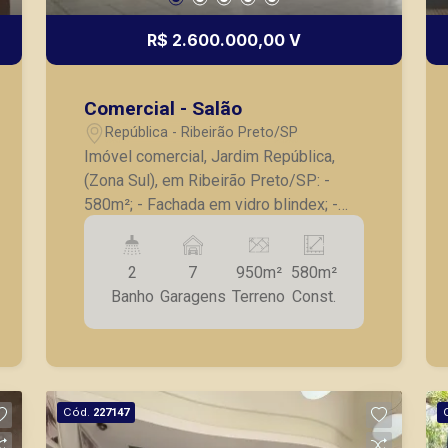
R$ 2.600.000,00 V
Comercial - Salão
República - Ribeirão Preto/SP
Imóvel comercial, Jardim República,
(Zona Sul), em Ribeirão Preto/SP: -
580m²; - Fachada em vidro blindex; -
Banheiros masculino/feminino; - Amplo
salão; - Sala com divisórias; - Área de
2
7
950m²
580m²
carga e descarga; - Vagas recuada para
Banho
Garagens
Terreno
Const.
estacionamento. A Piramid tem como
objetivo atender seus clientes com
agilidade e segurança, em locação,
vendas de imóveis prontos, usados ou
mesmo nos principais lançamentos da
Cód.
227147
cidade de Ribeirão Preto.