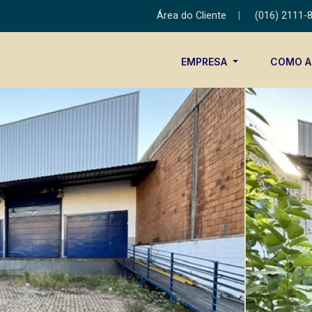
Área do Cliente
|
(016) 2111-
EMPRESA
COMO 