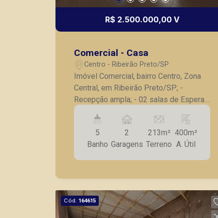
R$ 2.500.000,00 V
Comercial - Casa
Centro - Ribeirão Preto/SP
Imóvel Comercial, bairro Centro, Zona
Central, em Ribeirão Preto/SP; -
Recepção ampla; - 02 salas de Espera
confortáveis; - 06 salas; - 05 banheiros,
incluindo um exclusivo para
5
2
213m²
400m²
funcionários; - Cozinha; - Depósito; -
Banho
Garagens
Terreno
A. Útil
Estacionamento frontal e rotativo. A
Piramid tem como objetivo atender
seus clientes com agilidade e
segurança, em locação, vendas de
imóveis prontos, usados ou mesmo
Cód.
164615
nos principais lançamentos da cidade
de Ribeirão Preto.