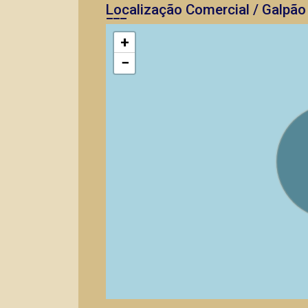
Localização Comercial / Galpão
+
−