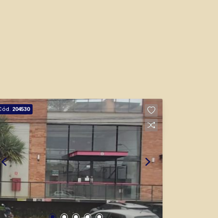
Cód.
204530