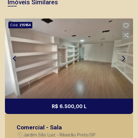
Imóveis Similares
Cód.
215954
R$ 6.500,00 L
Comercial - Sala
Jardim São Luiz - Ribeirão Preto/SP