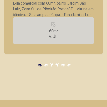
Loja comercial com 60m², bairro Jardim São
Luiz, Zona Sul de Ribeirão Preto/SP. - Vitrine em
blindex; - Sala ampla; - Copa; - Piso laminado; -
Estacionamento para cliente. A Piramid tem
como objetivo atender seus clientes com
60m²
agilidade e segurança, em locação, vendas de
A. Útil
imóveis prontos, usados ou mesmo nos
principais lançamentos da cidade de Ribeirão
Preto.