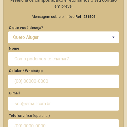
Preencha os campos abaixo e retornamos o seu contato
em breve.
Mensagem sobre o imóvel
Ref. 231506
O que você deseja?
Quero Alugar
Nome
Celular / WhatsApp
E-mail
Telefone fixo
(opcional)