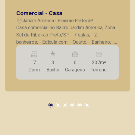
Comercial - Casa
Jardim América - Ribeirão Preto/SP
Casa comercial no Bairro Jardim América, Zona
Sul de Ribeirão Preto/SP. - 7 salas; - 2
banheiros; - Edícula com: - Quarto; - Banheiro; -
Piso frio; - 6 vagas de garagem. A Piramid tem
como objetivo atender seus clientes com
7
3
6
237m²
agilidade e segurança, em locação, vendas de
Dorm.
Banho
Garagens
Terreno
imóveis prontos, usados ou mesmo nos
principais lançamentos da cidade de Ribeirão
Preto.