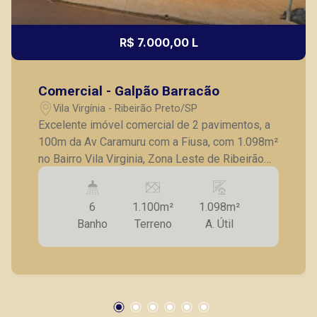
R$ 7.000,00 L
Comercial - Galpão Barracão
Vila Virgínia - Ribeirão Preto/SP
Excelente imóvel comercial de 2 pavimentos, a
100m da Av Caramuru com a Fiusa, com 1.098m²
no Bairro Vila Virginia, Zona Leste de Ribeirão
Preto/SP: - Excelente imóvel comercial de 2
pavimentos; - Na frente 2 pavimentos sendo no
6
1.100m²
1.098m²
térreo 2 salas; - Cozinha; - 3 Banheiros com 4
Banho
Terreno
A. Útil
box cada um mais banheiro PNE; - No fundo 1
quadra de esportes ou galpão. No segundo
pavimento: - 3 amplas salas com 3 banheiros
sendo 1 PNE - Cozinha; OBS: As salas dos 2
pavimentos são desmontáveis, aceita
adaptações. - Também aluga com o terreno ao