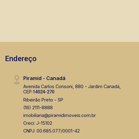
lado de mais 1.000 m² por $3000,00. A Piramid
tem como objetivo atender seus clientes com
agilidade e segurança, em locação, vendas de
imóveis prontos, usados ou mesmo nos
principais lançamentos da cidade de Ribeirão
Preto.
Endereço
Piramid - Canadá
Avenida Carlos Consoni, 880 - Jardim Canadá,
CEP:
14024-270
Ribeirão Preto - SP
(16) 2111-8888
imobiliaria@piramidimoveis.com.br
Creci: J-15102
CNPJ: 00.685.077/0001-42