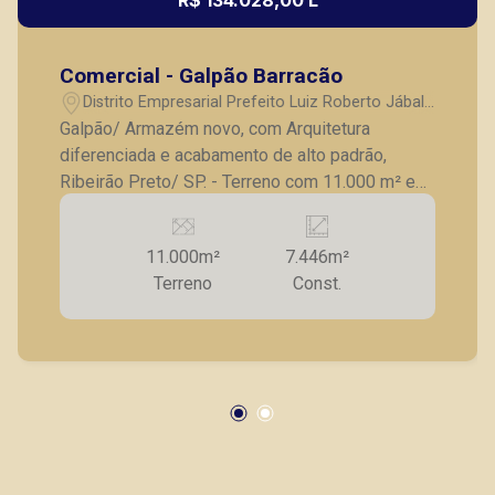
Comercial - Galpão Barracão
Distrito Empresarial Prefeito Luiz Roberto Jábali
- Ribeirão Preto/SP
Galpão/ Armazém novo, com Arquitetura
diferenciada e acabamento de alto padrão,
Ribeirão Preto/ SP. - Terreno com 11.000 m² e
Área construída com 6.400 m²; - 02 Galpões
para locação, cada um com 3.200 m²; - Guarita; -
11.000m²
7.446m²
Frente com acabamento em vidro; - Escritório
Terreno
Const.
com 920 m², contendo 10 salas amplas; -
Sacada com vista livre para Rodovia
Anhanguera; - Banheiros; - Pátio de manobras; -
Entrada e saída para caminhões; - Diversas
vagas de garagens; - Imóvel diferenciado,
acesso pela principal Rodovia, Anhanguera, que
liga as todas as Cidades e as principais
avenidas de Ribeirão Preto, Zona Leste e Zona