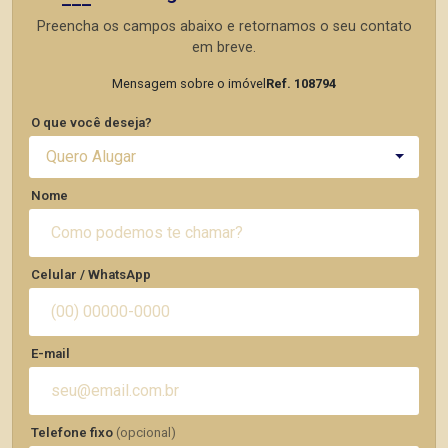
Preencha os campos abaixo e retornamos o seu contato
em breve.
Mensagem sobre o imóvel
Ref. 108794
O que você deseja?
Quero Alugar
Nome
Celular / WhatsApp
E-mail
Telefone fixo
(opcional)