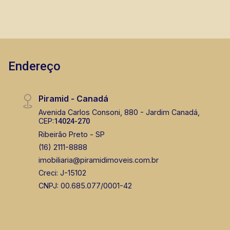
Sul, recém construído, com excelente
acabamento! A Piramid tem como objetivo
atender seus clientes com agilidade e
segurança, em locação, vendas de imóveis
prontos, usados ou mesmo nos principais
Endereço
lançamentos da cidade de Ribeirão Preto.
Piramid - Canadá
Avenida Carlos Consoni, 880 - Jardim Canadá,
CEP:
14024-270
Ribeirão Preto - SP
(16) 2111-8888
imobiliaria@piramidimoveis.com.br
Creci: J-15102
CNPJ: 00.685.077/0001-42