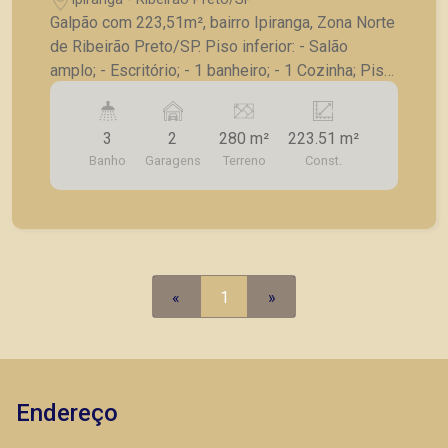
Galpão com 223,51m², bairro Ipiranga, Zona Norte
de Ribeirão Preto/SP. Piso inferior: - Salão
amplo; - Escritório; - 1 banheiro; - 1 Cozinha; Piso
superior; - Recepção; - 3 salas; - 2 banheiros; -
Cozinha; - 2 vagas de garagem. A Piramid tem
3
2
280 m²
223.51 m²
como objetivo atender seus clientes com
Banho
Garagens
Terreno
Const.
agilidade e segurança, em locação, vendas de
imóveis prontos, usados ou mesmo nos
principais lançamentos da cidade de Ribeirão
Preto.
«
1
»
Endereço