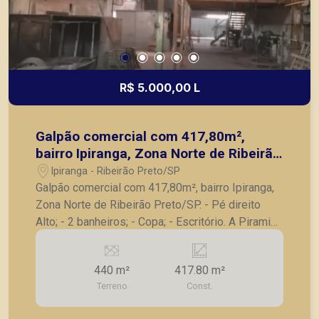
R$ 5.000,00 L
Galpão comercial com 417,80m²,
bairro Ipiranga, Zona Norte de Ribeirão
Preto/SP.
Ipiranga - Ribeirão Preto/SP
Galpão comercial com 417,80m², bairro Ipiranga,
Zona Norte de Ribeirão Preto/SP. - Pé direito
Alto; - 2 banheiros; - Copa; - Escritório. A Piramid
tem como objetivo atender seus clientes com
agilidade e segurança, em locação, vendas de
440 m²
417.80 m²
imóveis prontos, usados ou mesmo nos
Terreno
Const.
principais lançamentos da cidade de Ribeirão
Preto.