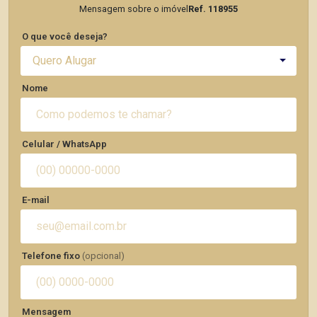
Mensagem sobre o imóvel
Ref. 118955
O que você deseja?
Quero Alugar
Nome
Celular / WhatsApp
E-mail
Telefone fixo
(opcional)
Mensagem