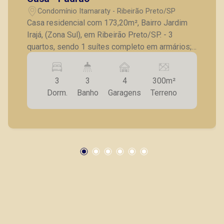
Condomínio Itamaraty - Ribeirão Preto/SP
Casa residencial com 173,20m², Bairro Jardim
Irajá, (Zona Sul), em Ribeirão Preto/SP. - 3
quartos, sendo 1 suítes completo em armários; -
Banheiro social; - Sala de Tv e Jantar; - Cozinha
com gabinete; - Dependência e banheiro de
3
3
4
300m²
serviço; - Quintal; - 4 vagas de garagem. A
Dorm.
Banho
Garagens
Terreno
Piramid tem como objetivo atender seus
clientes com agilidade e segurança, em locação,
vendas de imóveis prontos, usados ou mesmo
nos principais lançamentos da cidade de
Ribeirão Preto.