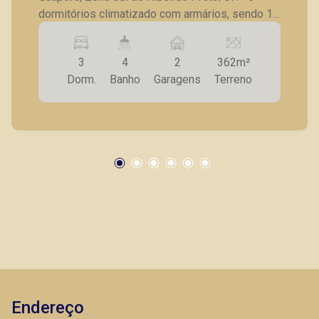
dormitórios climatizado com armários, sendo 1
suíte com closet; - Lavabo; - Sala para 2
ambientes com ventilador de teto, lustre e
3
4
2
362m²
adega; - Banheiro social; - Cozinha com armários
Dorm.
Banho
Garagens
Terreno
planejados, coifa, forno embutido e cooktop; -
Lavanderia com armários planejados; - Área
gourmet com churrasqueira, forno a lenha,
cooktop, ventilador de teto, luminária e pia de
apoio com armários planejados; - Banheiro de
serviços; - Lavabo externo; - Quintal; - 2 vagas
de garagem coberta. A Piramid tem como
objetivo atender seus clientes com agilidade e
segurança, em locação, vendas de imóveis
prontos, usados ou mesmo nos principais
lançamentos da cidade de Ribeirão Preto.
Endereço