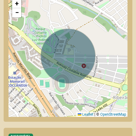
+
−
Leaflet
|
©
OpenStreetMap