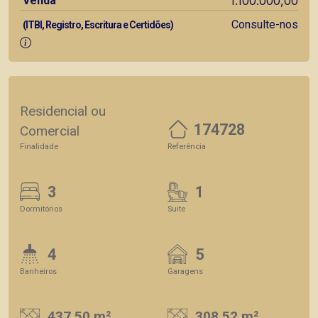
Venda
1.100.000,00
Consulte-nos
(ITBI, Registro, Escritura e Certidões)
Residencial ou
174728
Comercial
Finalidade
Referência
3
1
Dormitórios
Suite
4
5
Banheiros
Garagens
437.50 m²
308.52 m²