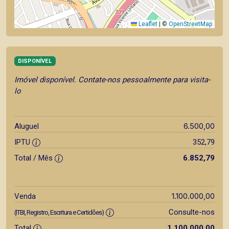
Leaflet
|
©
OpenStreetMap
DISPONÍVEL
Imóvel disponível. Contate-nos pessoalmente para visita-
lo
6.500,00
Aluguel
IPTU
352,79
Total / Mês
6.852,79
1.100.000,00
Venda
Consulte-nos
(ITBI, Registro, Escritura e Certidões)
Total
1.100.000,00