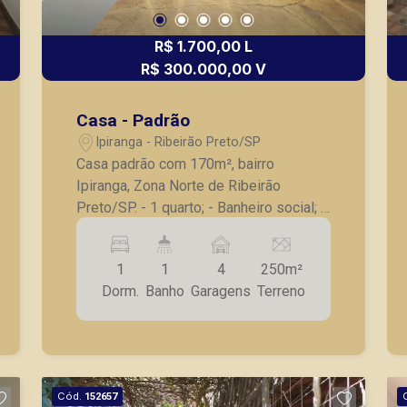
R$ 1.700,00 L
R$ 300.000,00 V
Casa - Padrão
Ipiranga - Ribeirão Preto/SP
Casa padrão com 170m², bairro
Ipiranga, Zona Norte de Ribeirão
Preto/SP. - 1 quarto; - Banheiro social; -
Cozinha; - Área de serviço; - Varanda; -
Quintal amplo; - 4 vagas de garagem. A
1
1
4
250m²
Piramid tem como objetivo atender
Dorm.
Banho
Garagens
Terreno
seus clientes com agilidade e
segurança, em locação, vendas de
imóveis prontos, usados ou mesmo
nos principais lançamentos da cidade
de Ribeirão Preto.
Cód.
152657