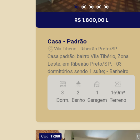
R$ 1.800,00 L
Casa - Padrão
Vila Tibério - Ribeirão Preto/SP
Casa padrão, bairro Vila Tibério, Zona
Leste, em Ribeirão Preto/SP; - 03
dormitórios sendo 1 suíte; - Banheiro
social; - Sala Ampla; - Cozinha com
armários; - Lavanderia separada Grande;
3
2
1
169m²
- Quintal lateral; - 01 vaga de garagem
Dorm.
Banho
Garagem
Terreno
pequena; - Cerca elétrica recém
colocada e Recém pintada; A Piramid
tem como objetivo atender seus
clientes com agilidade e segurança, em
locação, vendas de imóveis prontos,
Cód.
17288
usados ou mesmo nos principais