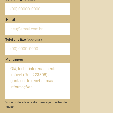
E-mail
Telefone fixo
(opcional)
Mensagem
Você pode editar esta mensagem antes de
enviar.