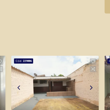
Cód.
229886