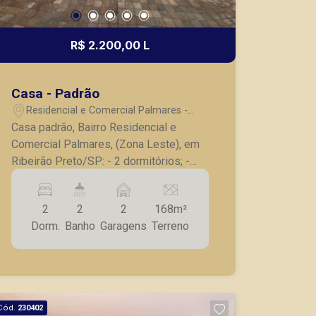
R$ 2.200,00 L
Casa - Padrão
Residencial e Comercial Palmares -
Ribeirão Preto/SP
Casa padrão, Bairro Residencial e
Comercial Palmares, (Zona Leste), em
Ribeirão Preto/SP: - 2 dormitórios; -
Banheiro social; - Sala para 2
ambientes; - Cozinha com gabinete; -
2
2
2
168m²
Despensa; - Lavanderia; - Quintal; -
Dorm.
Banho
Garagens
Terreno
Varanda com churrasqueira e fogão a
lenha; - 2 vagas de garagem. A Piramid
tem como objetivo atender seus
clientes com agilidade e segurança, em
locação, vendas de imóveis prontos,
Cód.
230402
usados ou mesmo nos principais