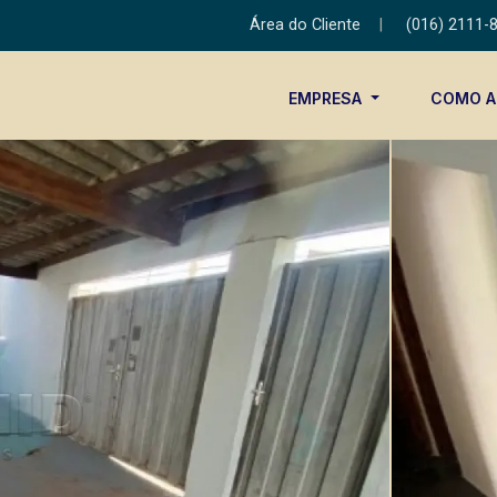
Área do Cliente
|
(016) 2111-
EMPRESA
COMO 