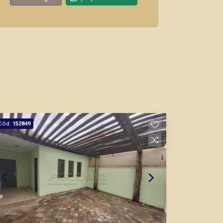
Cód.
152849