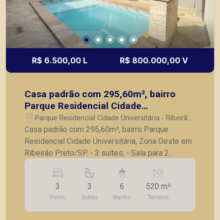
R$ 6.500,00 L
R$ 800.000,00 V
Casa padrão com 295,60m², bairro
Parque Residencial Cidade
Universitária, Zona Oeste em Ribeirão
Parque Residencial Cidade Universitária - Ribeirão
Preto/SP.
Preto/SP
Casa padrão com 295,60m², bairro Parque
Residencial Cidade Universitária, Zona Oeste em
Ribeirão Preto/SP. - 3 suítes; - Sala para 2
ambientes; - Lavabo; - Escritório; - Cozinha com
gabinete; - Lavanderia; - Banheiro de serviço; -
3
3
6
520 m²
Edícula com suíte; - Quintal; - Piscina; - 6 vagas
Dorm.
Suítes
Banho
Terreno
de garagem. A Piramid tem como objetivo
atender seus clientes com agilidade e segurança,