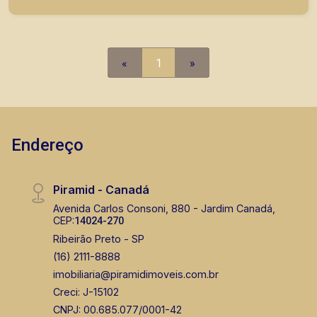
em locação, vendas de imóveis prontos, usados
ou mesmo nos principais lançamentos da cidade
de Ribeirão Preto.
«
1
»
Endereço
Piramid - Canadá
Avenida Carlos Consoni, 880 - Jardim Canadá,
CEP:
14024-270
Ribeirão Preto - SP
(16) 2111-8888
imobiliaria@piramidimoveis.com.br
Creci: J-15102
CNPJ: 00.685.077/0001-42