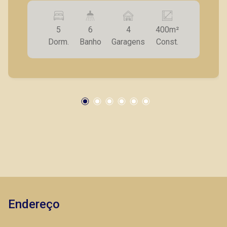
de Tv; - Sala para 2 ambientes; - Cozinha; -
Despensa; - Área gourmet com churrasqueira; -
5
6
4
400m²
Piscina; - 4 vagas de garagem. A Piramid tem
Dorm.
Banho
Garagens
Const.
como objetivo atender seus clientes com
agilidade e segurança, em locação, vendas de
imóveis prontos, usados ou mesmo nos
principais lançamentos da cidade de Ribeirão
Preto.
Endereço