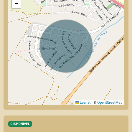
−
Leaflet
|
©
OpenStreetMap
DISPONÍVEL