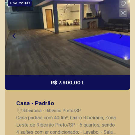
Cód.
225137
R$ 7.900,00 L
Casa - Padrão
Ribeirânia - Ribeirão Preto/SP
Casa padrão com 400m², bairro Ribeirâria, Zona
Leste de Ribeirão Preto/SP. - 5 quartos, sendo
4 suítes com ar condicionado; - Lavabo; - Sala