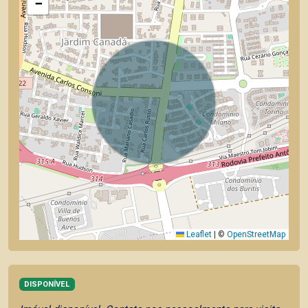
−
Leaflet
|
©
OpenStreetMap
DISPONÍVEL