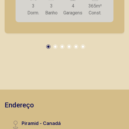
vagas de garagem. A casa fica em uma esquina
3
3
4
365m²
com as Avs: Carlos Consoni e Fiúsa.
Dorm.
Banho
Garagens
Const.
Endereço
Piramid - Canadá