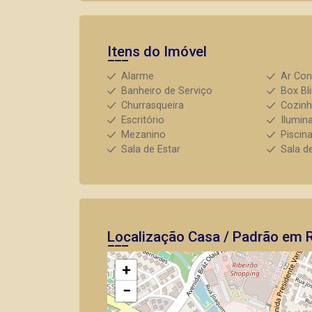
Itens do Imóvel
Alarme
Ar Con
Banheiro de Serviço
Box Bl
Churrasqueira
Cozin
Escritório
Ilumin
Mezanino
Piscin
Sala de Estar
Sala d
Localização Casa / Padrão em R
+
−