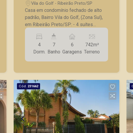
Vila do Golf - Ribeirão Preto/SP
Casa em condomínio fechado de alto
padrão, Bairro Vila do Golf, (Zona Sul),
em Ribeirão Preto/SP: - 4 suítes
completa em armários, sendo 1 suíte
master com hidro; - Lavabo; - Sala para
4
7
6
742m²
3 ambientes; - Cozinha planejada em
Dorm.
Banho
Garagens
Terreno
ilha; - Varanda gourmet com
churrasqueira; - Vestiário; - Piscina; -
Jardim; - Despensa; - Lavanderia; -
Dependência e banheiro de serviço; - 6
vagas de garagem. A Piramid tem como
Cód.
231662
objetivo atender seus clientes com
agilidade e segurança, em locação,
vendas de imóveis prontos, usados ou
mesmo nos principais lançamentos da
cidade de Ribeirão Preto.