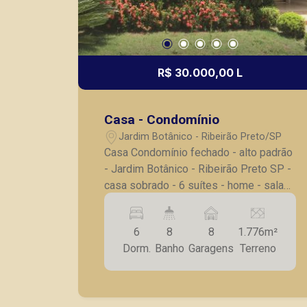
R$ 30.000,00 L
Casa - Condomínio
Jardim Botânico - Ribeirão Preto/SP
Casa Condomínio fechado - alto padrão
- Jardim Botânico - Ribeirão Preto SP -
casa sobrado - 6 suítes - home - sala
de estar - sala de jantar - área goumert
- escritório - lavabo - cozinha completa
6
8
8
1.776m²
em armários - quarto e banheiro de
Dorm.
Banho
Garagens
Terreno
serviço - 8 vagas de garagem -
aquecedor solar A Piramid tem como
objetivo atender seus clientes com
agilidade e segurança, em locação,