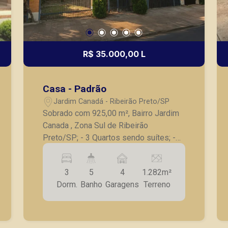
R$ 35.000,00 L
Casa - Padrão
Jardim Canadá - Ribeirão Preto/SP
Sobrado com 925,00 m², Bairro Jardim
Canada , Zona Sul de Ribeirão
Preto/SP; - 3 Quartos sendo suítes; -
Sala ampla; - Lavabo; - Cozinha
reformada; - Área de lazer coberta; -
3
5
4
1.282m²
Sauna; - Piscina; - Quintal; - Jardim; -
Dorm.
Banho
Garagens
Terreno
Arquitetura com muita madeira - 4
garagens sendo 2 cobertas A Piramid
tem como objetivo atender seus
clientes com agilidade e segurança, em