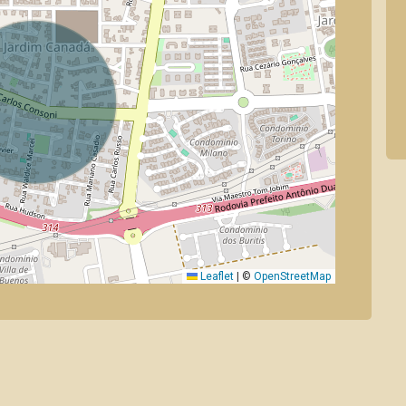
Leaflet
|
©
OpenStreetMap