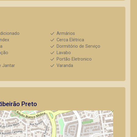
dicionado
Armários
index
Cerca Elétrica
ha
Dormitório de Serviço
ação
Lavabo
a
Portão Eletronico
e Jantar
Varanda
ibeirão Preto