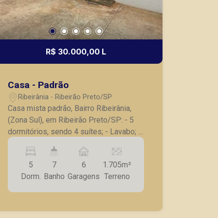
R$ 30.000,00 L
Casa - Padrão
Ribeirânia - Ribeirão Preto/SP
Casa mista padrão, Bairro Ribeirânia,
(Zona Sul), em Ribeirão Preto/SP: - 5
dormitórios, sendo 4 suítes; - Lavabo; -
Sala para 3 ambientes; - Escritório, -
Copa; - Cozinha; - Despensa; - Área de
5
7
6
1.705m²
serviço; - Dependência de empregada, -
Dorm.
Banho
Garagens
Terreno
Área de lazer com piscina,
churrasqueira e vestiário; - Jardim; -
Quintal; - Aquecedor solar; - 6 vagas
cobertas. Também temos imóveis no