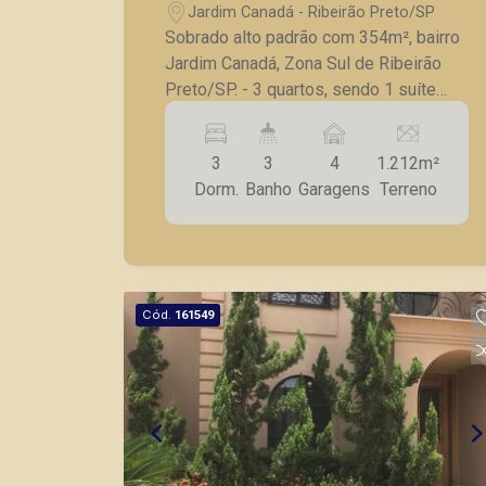
Jardim Canadá - Ribeirão Preto/SP
Sobrado alto padrão com 354m², bairro
Jardim Canadá, Zona Sul de Ribeirão
Preto/SP. - 3 quartos, sendo 1 suíte
com closet amplo; - Escritório; -
Banheiro social; - Lavabo; - Sala para 4
3
3
4
1.212m²
ambientes; - Cozinha planejada; -
Dorm.
Banho
Garagens
Terreno
Dependência de empregada; - Quintal; -
4 vagas de garagem. A Piramid tem
como objetivo atender seus clientes
com agilidade e segurança, em locação,
vendas de imóveis prontos, usados ou
Cód.
161549
mesmo nos principais lançamentos da
cidade de Ribeirão Preto.