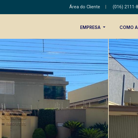
Área do Cliente
|
(016) 2111-
EMPRESA
COMO 