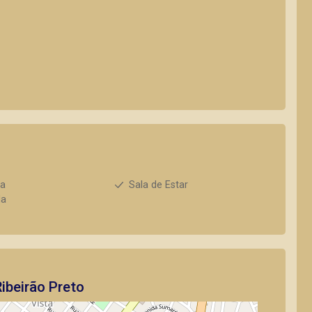
ha
Sala de Estar
da
ibeirão Preto