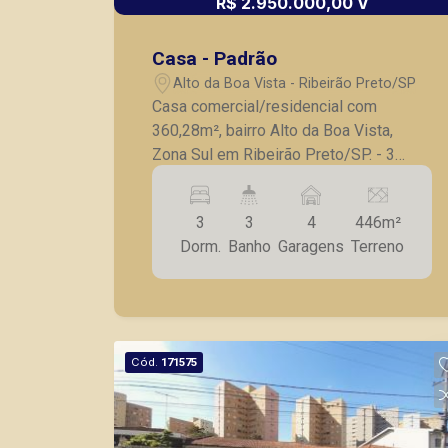
R$ 2.950.000,00 V
Casa - Padrão
Alto da Boa Vista - Ribeirão Preto/SP
Casa comercial/residencial com
360,28m², bairro Alto da Boa Vista,
Zona Sul em Ribeirão Preto/SP. - 3
quartos, sendo 1 suíte master com
closet; - Banheiro social; - Sala para 3
3
3
4
446m²
ambientes; - Escritório; - Cozinha; -
Dorm.
Banho
Garagens
Terreno
Lavanderia; - Jardim de Inverno; -
Piscina; - Sauna; - 4 vagas de garagem.
A Piramid tem como objetivo atender
seus clientes com agilidade e
segurança, em locação, vendas de
Cód.
171575
imóveis prontos, usados ou mesmo
nos principais lançamentos da cidade
de Ribeirão Preto.