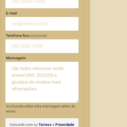
E-mail
Telefone fixo
(opcional)
Mensagem
Você pode editar esta mensagem antes de
enviar.
Concordo com os
Termos
e
Privacidade