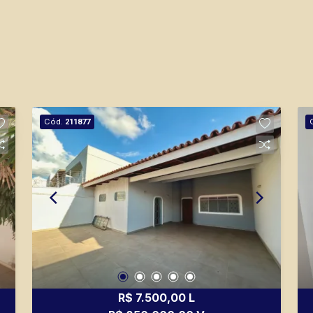
Cód.
211877
R$ 7.500,00 L