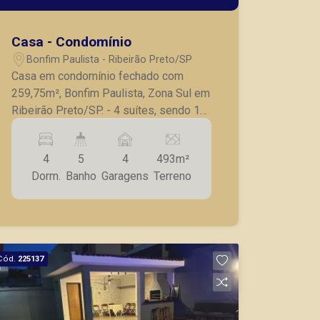
Casa - Condomínio
Bonfim Paulista - Ribeirão Preto/SP
Casa em condomínio fechado com
259,75m², Bonfim Paulista, Zona Sul em
Ribeirão Preto/SP. - 4 suítes, sendo 1
master; - Lavabo; - Sala para 2
ambientes; - Cozinha planejada; -
4
5
4
493m²
Lavanderia; - Despensa; - Varanda
Dorm.
Banho
Garagens
Terreno
gourmet com churrasqueira; - Deck para
preparação de jacuzzi ou piscina; -
Ducha; - Jardim; - 4 vagas de garagem.
A Piramid tem como objetivo atender
seus clientes com agilidade e
Cód.
225137
segurança, em locação, vendas de
imóveis prontos, usados ou mesmo
nos principais lançamentos da cidade
de Ribeirão Preto.