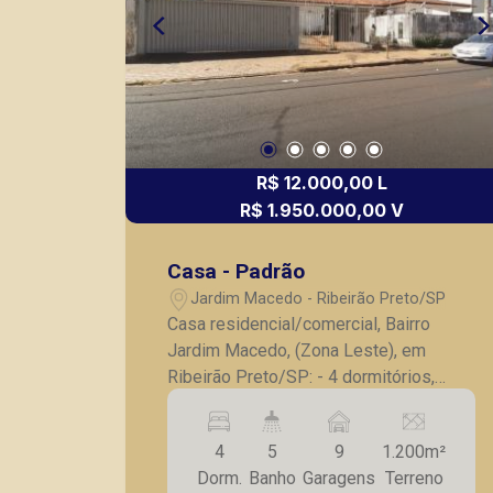
R$ 12.000,00 L
R$ 1.950.000,00 V
Casa - Padrão
Jardim Macedo - Ribeirão Preto/SP
Casa residencial/comercial, Bairro
Jardim Macedo, (Zona Leste), em
Ribeirão Preto/SP: - 4 dormitórios,
sendo 2 suítes completas em armários,
sendo 1 suíte com closet; - Lavabo; -
4
5
9
1.200m²
Sala para 3 ambientes; - Cozinha com
Dorm.
Banho
Garagens
Terreno
armários; - Despensa; - Lavanderia; -