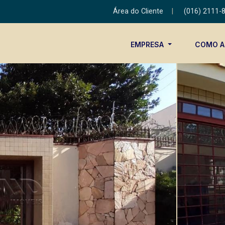
Área do Cliente
|
(016) 2111-
EMPRESA
COMO 