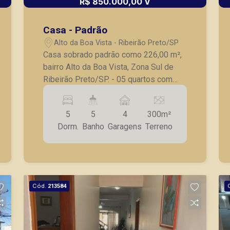
R$ 850.000,00 V
Casa - Padrão
Alto da Boa Vista - Ribeirão Preto/SP
Casa sobrado padrão como 226,00 m²,
bairro Alto da Boa Vista, Zona Sul de
Ribeirão Preto/SP. - 05 quartos com
armários embutidos, sendo 1 suíte; - 02
banheiros sociais; - Lavabo; - Sala para
5
5
4
300m²
03 ambientes; - Cozinha com armários;
Dorm.
Banho
Garagens
Terreno
- Espaço gourmet ao lado da cozinha; -
Área de serviço; - Varanda gourmet com
churrasqueira; - Piscina; - Espaço para
vestiário, lavanderia, banheiro; -
Corredores laterais; - 05 Vagas de
Cód.
213584
garagem; - Casa pode como residencial
ou comercial. Vamos agendar uma
vista? A Piramid tem como objetivo
atender seus clientes com agilidade e