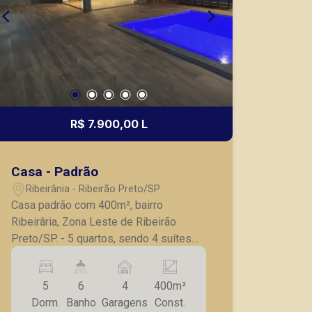
R$ 7.900,00 L
Casa - Padrão
Ribeirânia - Ribeirão Preto/SP
Casa padrão com 400m², bairro
Ribeirâria, Zona Leste de Ribeirão
Preto/SP. - 5 quartos, sendo 4 suítes
com ar condicionado; - Lavabo; - Sala
de Tv; - Sala para 2 ambientes; -
5
6
4
400m²
Cozinha; - Despensa; - Área gourmet
Dorm.
Banho
Garagens
Const.
com churrasqueira; - Piscina; - 4 vagas