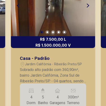
segurança, em locação, vendas de
imóveis prontos, usados ou mesmo
nos principais lançamentos da cidade
de Ribeirão Preto.
R$ 7.500,00 L
R$ 1.500.000,00 V
Casa - Padrão
Jardim Califórnia - Ribeirão Preto/SP
Sobrado alto padrão com 360,90m²,
bairro Jardim Califórnia, Zona Sul de
Ribeirão Preto/SP. - 04 quartos, sendo
03 suítes; - 02 suítes são com sacada,
a suíte principal com ampla sacada com
4
5
4
300m²
vista para a área de lazer; - Lavabo; -
Dorm.
Banho
Garagens
Terreno
Escritório; - Sala para 02 ambientes; -