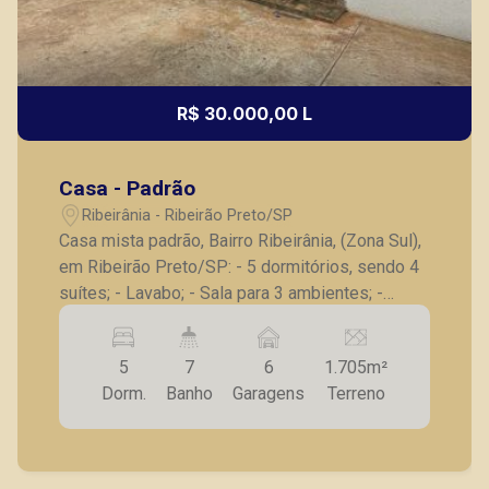
R$ 30.000,00 L
Casa - Padrão
Ribeirânia - Ribeirão Preto/SP
Casa mista padrão, Bairro Ribeirânia, (Zona Sul),
em Ribeirão Preto/SP: - 5 dormitórios, sendo 4
suítes; - Lavabo; - Sala para 3 ambientes; -
Escritório, - Copa; - Cozinha; - Despensa; - Área
de serviço; - Dependência de empregada, - Área
5
7
6
1.705m²
de lazer com piscina, churrasqueira e vestiário; -
Dorm.
Banho
Garagens
Terreno
Jardim; - Quintal; - Aquecedor solar; - 6 vagas
cobertas. Também temos imóveis no Nova
Aliança, Jardim Botânico, Jardim Canadá, casas
e apartamentos próximos a mercados,