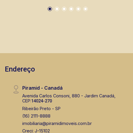
farmácias, escolas, além de pontos comerciais
localizados na Zona Sul.
Endereço
Piramid - Canadá
Avenida Carlos Consoni, 880 - Jardim Canadá,
CEP:
14024-270
Ribeirão Preto - SP
(16) 2111-8888
imobiliaria@piramidimoveis.com.br
Creci: J-15102