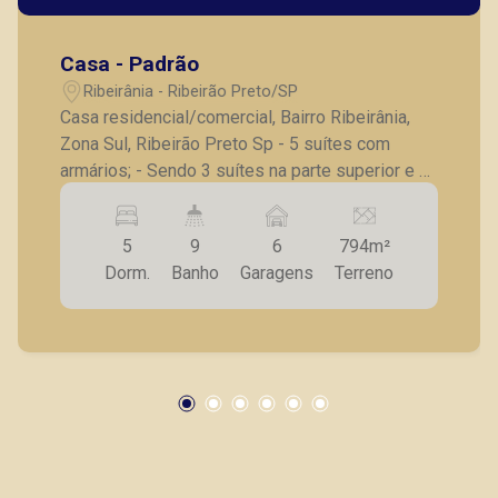
Casa - Padrão
Ribeirânia - Ribeirão Preto/SP
Casa residencial/comercial, Bairro Ribeirânia,
Zona Sul, Ribeirão Preto Sp - 5 suítes com
armários; - Sendo 3 suítes na parte superior e 2
no térreo; - Sala para 3 ambientes; - Lavabo; -
Escritório; - Cozinha com armários; - Copa; -
5
9
6
794m²
Despensa; - Área de serviço; - Banheiro e quarto
Dorm.
Banho
Garagens
Terreno
de serviços; - Área de lazer com piscina,
churrasqueira e vestiário; - Jardim; - Quintal; - 6
vagas cobertas. Também temos imóveis no
Nova Aliança, Jardim Botânico, Jardim Canadá,
casas e apartamentos próximos a mercados,
farmácias, escolas, além de pontos comerciais
localizados na Zona Sul.