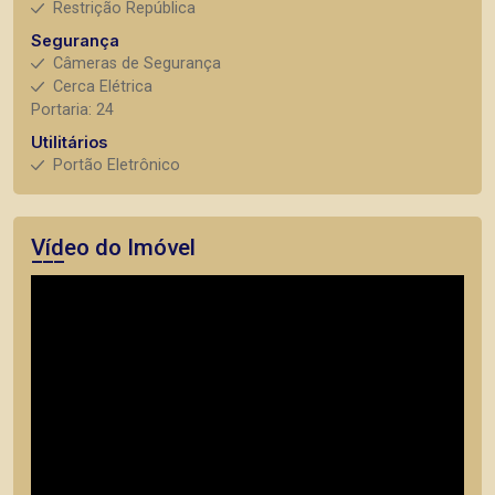
Restrição República
Segurança
Câmeras de Segurança
Cerca Elétrica
Portaria: 24
Utilitários
Portão Eletrônico
Vídeo do Imóvel