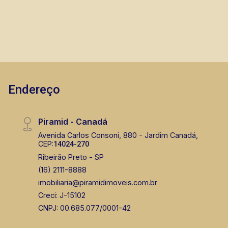
imobiliária em Ribeirão Preto.
Endereço
Piramid - Canadá
Avenida Carlos Consoni, 880 - Jardim Canadá,
CEP:
14024-270
Ribeirão Preto - SP
(16) 2111-8888
imobiliaria@piramidimoveis.com.br
Creci: J-15102
CNPJ: 00.685.077/0001-42