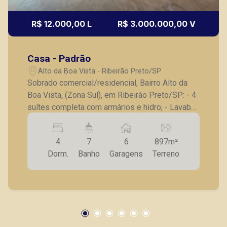
R$ 12.000,00 L
R$ 3.000.000,00 V
Casa - Padrão
Alto da Boa Vista - Ribeirão Preto/SP
Sobrado comercial/residencial, Bairro Alto da
Boa Vista, (Zona Sul), em Ribeirão Preto/SP: - 4
suítes completa com armários e hidro; - Lavabo;
- Sala para 2 ambientes com lareira; - Sala de
jantar e bar; - Sala de TV; - Escritório; - Cozinha
4
7
6
897m²
planejada; - Despensa; - Lavanderia; - 2
Dorm.
Banho
Garagens
Terreno
dependências de serviço; - Banheiro de serviço;
- Canil; - Varanda gourmet com churrasqueira; -
Mezanino para eventos e festas; - Sauna e
vestiário; - Piscina; - 6 vagas de garagem. Seja
para vender, alugar ou adquirir seu imóvel entre
em contato com a Piramid Imóveis, a sua