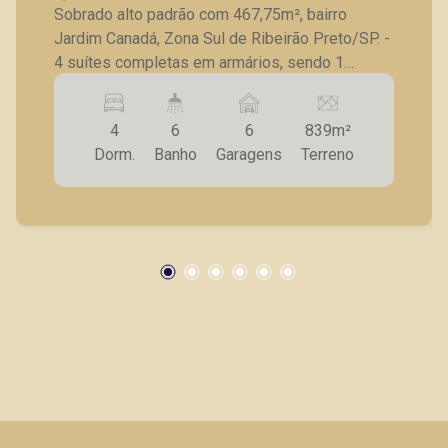
Sobrado alto padrão com 467,75m², bairro
Jardim Canadá, Zona Sul de Ribeirão Preto/SP. -
4 suítes completas em armários, sendo 1
master com closet e hidro; - Escritório; - Sala
para 4 ambientes; - Lavabo; - Cozinha com
4
6
6
839m²
armários planejados; - Lavanderia; - Quarto de
Dorm.
Banho
Garagens
Terreno
serviço; - Banheiro de serviço; - Varanda
gourmet com churrasqueira; - Piscina; -
Paisagismo; - Pomar; - 6 vagas de garagem. A
Piramid tem como objetivo atender seus
clientes com agilidade e segurança, em locação,
vendas de imóveis prontos, usados ou mesmo
nos principais lançamentos da cidade de
Ribeirão Preto.