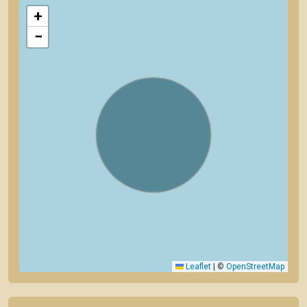
+
−
Leaflet
|
©
OpenStreetMap