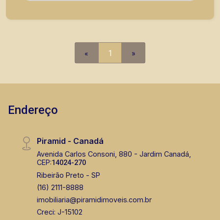
atender seus clientes com agilidade e segurança,
em locação, vendas de imóveis prontos, usados
ou mesmo nos principais lançamentos da cidade
de Ribeirão Preto.
«
1
»
Endereço
Piramid - Canadá
Avenida Carlos Consoni, 880 - Jardim Canadá,
CEP:
14024-270
Ribeirão Preto - SP
(16) 2111-8888
imobiliaria@piramidimoveis.com.br
Creci: J-15102