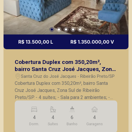
R$ 13.500,00 L
R$ 1.350.000,00 V
Cobertura Duplex com 350,20m²,
bairro Santa Cruz José Jacques, Zona
Sul de Ribeirão Preto/SP.
Santa Cruz do José Jacques - Ribeirão Preto/SP
Cobertura Duplex com 350,20m², bairro Santa
Cruz José Jacques, Zona Sul de Ribeirão
Preto/SP. - 4 suítes; - Sala para 2 ambientes; -
Sala de jantar; - Cozinha com armários; - Área de
serviço; - Quarto de serviço; - Banheiro de
4
4
6
4
serviço; - Área gourmet; - 1 banheiro de apoio; - 4
Dorm.
Suítes
Banho
Garagens
vagas de garagem. A Piramid tem como objetivo