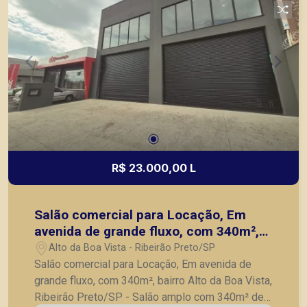
R$ 23.000,00 L
Salão comercial para Locação, Em
avenida de grande fluxo, com 340m²,
bairro Alto da Boa Vista, Ribeirão
Alto da Boa Vista - Ribeirão Preto/SP
Preto/SP
Salão comercial para Locação, Em avenida de
grande fluxo, com 340m², bairro Alto da Boa Vista,
Ribeirão Preto/SP - Salão amplo com 340m² de