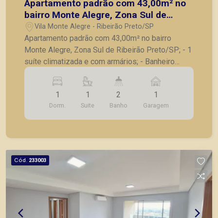
Apartamento padrão com 43,00m² no
bairro Monte Alegre, Zona Sul de
Ribeirão Preto/SP;
Vila Monte Alegre - Ribeirão Preto/SP
Apartamento padrão com 43,00m² no bairro
Monte Alegre, Zona Sul de Ribeirão Preto/SP; - 1
suíte climatizada e com armários; - Banheiro
social; - Sala com sofá, painel e tv; - Cozinha com
armários, fogão, microondas e geladeira; - Área
1
1
2
1
de serviços; - 1 vaga de garagem. A Piramid tem
Dorm.
Suite
Banho
Garagem
como objetivo atender seus clientes com
agilidade e segurança, em locação, vendas de
imóveis prontos, usados ou mesmo nos
principais lançamentos da cidade de Ribeirão
Preto.
Cód.
233003