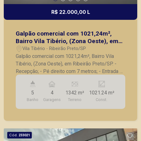
R$ 22.000,00 L
Galpão comercial com 1021,24m²,
Bairro Vila Tibério, (Zona Oeste), em
Ribeirão Preto/SP.
Vila Tibério - Ribeirão Preto/SP
Galpão comercial com 1021,24m², Bairro Vila
Tibério, (Zona Oeste), em Ribeirão Preto/SP. -
Recepção; - Pé direito com 7 metros; - Entrada e
saída para caminhões; - Piso de concreto
usinado; - Lavabo; - Cozinha; -
5
4
1342 m²
1021.24 m²
Banheiros/Vestiários; - Salas; - Depósito; -
Banho
Garagens
Terreno
Const.
Excelente para a sua empresa em localização
estratégica. A Piramid tem como objetivo atender
seus clientes com agilidade e segurança, em
locação, vendas de imóveis prontos, usados ou
mesmo nos principais lançamentos da cidade de
Cód.
233021
Ribeirão Preto