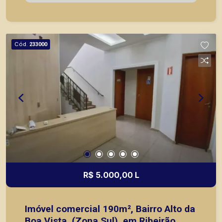
com agilidade e segurança, em locação, vendas
de imóveis prontos, usados ou mesmo nos
principais lançamentos da cidade de Ribeirão
Preto.
Cód.
233000
R$ 5.000,00 L
Imóvel comercial 190m², Bairro Alto da
Boa Vista, (Zona Sul), em Ribeirão