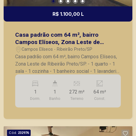
R$ 1.100,00 L
Casa padrão com 64 m², bairro
Campos Elíseos, Zona Leste de
Ribeirão Preto/SP.
Campos Elíseos - Ribeirão Preto/SP
Casa padrão com 64 m², bairro Campos Elíseos,
Zona Leste de Ribeirão Preto/SP. - 1 quarto - 1
sala - 1 cozinha - 1 banheiro social - 1 lavanderia
- 1 quintal - 2 vagas de garagem para motos -
Casa dentro de um Condomínio de poucas casas;
1
1
272 m²
64 m²
A Piramid tem como objetivo atender seus
Dorm.
Banho
Terreno
Const.
clientes com agilidade e segurança, em locação,
vendas de imóveis prontos, usados ou mesmo
nos principais lançamentos da cidade de Ribeirão
Preto.
Cód.
232976