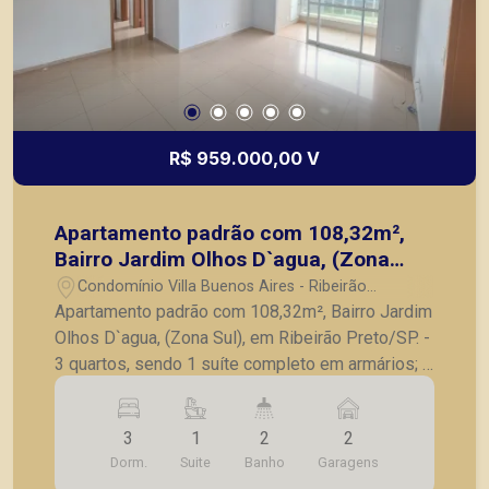
R$ 959.000,00 V
Apartamento padrão com 108,32m²,
Bairro Jardim Olhos D`agua, (Zona
Sul), em Ribeirão Preto/SP.
Condomínio Villa Buenos Aires - Ribeirão
Preto/SP
Apartamento padrão com 108,32m², Bairro Jardim
Olhos D`agua, (Zona Sul), em Ribeirão Preto/SP. -
3 quartos, sendo 1 suíte completo em armários; -
Lavabo; - Sala para 2 ambientes; - Cozinha
planejada; - Lavanderia; - Varanda gourmet
3
1
2
2
fechada em vidro; - 2 vagas de garagem. A
Dorm.
Suite
Banho
Garagens
Piramid tem como objetivo atender seus clientes