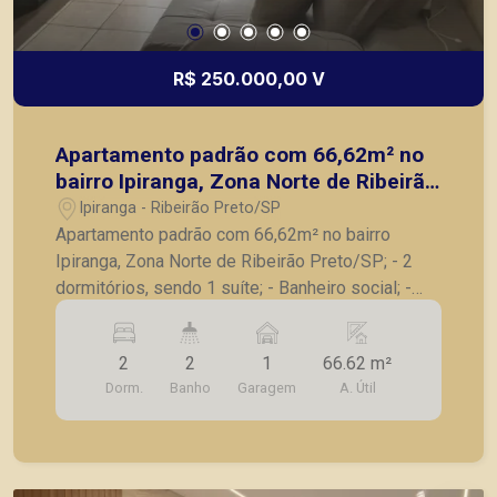
R$ 250.000,00 V
Apartamento padrão com 66,62m² no
bairro Ipiranga, Zona Norte de Ribeirão
Preto/SP;
Ipiranga - Ribeirão Preto/SP
Apartamento padrão com 66,62m² no bairro
Ipiranga, Zona Norte de Ribeirão Preto/SP; - 2
dormitórios, sendo 1 suíte; - Banheiro social; -
Sala para 2 ambientes; - Cozinha; - Área de
serviços; - 1 vaga de garagem, cabe até 2 carros.
2
2
1
66.62 m²
A Piramid tem como objetivo atender seus
Dorm.
Banho
Garagem
A. Útil
clientes com agilidade e segurança, em locação,
vendas de imóveis prontos, usados ou mesmo
nos principais lançamentos da cidade de Ribeirão
Preto.