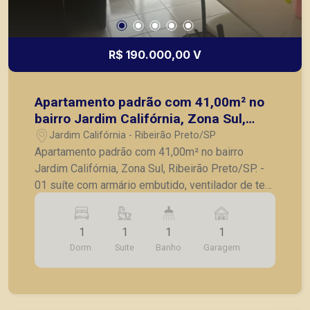
R$ 190.000,00 V
Apartamento padrão com 41,00m² no
bairro Jardim Califórnia, Zona Sul,
Ribeirão Preto/SP.
Jardim Califórnia - Ribeirão Preto/SP
Apartamento padrão com 41,00m² no bairro
Jardim Califórnia, Zona Sul, Ribeirão Preto/SP. -
01 suíte com armário embutido, ventilador de teto
e sacada; - Sala para 02 ambientes com
ventilador de teto; - Sacada; - Cozinha com
1
1
1
1
armários; - Lavanderia; - 01 vaga de garagem. A
Dorm.
Suite
Banho
Garagem
Piramid tem como objetivo atender seus clientes
com agilidade e segurança, em locação, vendas
de imóveis prontos, usados ou mesmo nos
principais lançamentos da cidade de Ribeirão