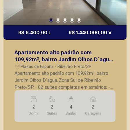
R$ 6.400,00 L
R$ 1.440.000,00 V
Apartamento alto padrão com
109,92m², bairro Jardim Olhos D´agua,
Zona Sul de Ribeirão Preto/SP.
Plazas de España - Ribeirão Preto/SP
Apartamento alto padrão com 109,92m², bairro
Jardim Olhos D´agua, Zona Sul de Ribeirão
Preto/SP. - 02 suítes completas em armários; -
Sala para 2 ambientes; - Lavabo; - Varanda
gourmet com churrasqueira e fechada em vidro; -
2
2
4
2
Cozinha com armários planejados; - Lavanderia; -
Dorm.
Suítes
Banho
Garagens
2 vagas de garagem. A Piramid tem como
objetivo atender seus clientes com agilidade e
segurança, em locação, vendas de imóveis