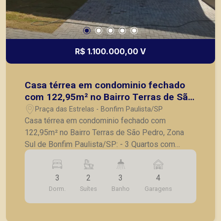
R$ 1.100.000,00 V
Casa térrea em condominio fechado
com 122,95m² no Bairro Terras de São
Pedro, Zona Sul de Bonfim
Praça das Estrelas - Bonfim Paulista/SP
Paulista/SP:
Casa térrea em condominio fechado com
122,95m² no Bairro Terras de São Pedro, Zona
Sul de Bonfim Paulista/SP: - 3 Quartos com
armarios, sendo 2 suites; - Banheiro social
completo; - Sala com pé direito alto para 2
3
2
3
4
ambientes; - Cozinha com armários planejados
Dorm.
Suítes
Banho
Garagens
cooktop e forno eletrico; - Varanda gourmet com
churrasqueira; - Lavanderia; - Imovel climatizado;
- 4 Vagas de garagem. A Piramid tem como