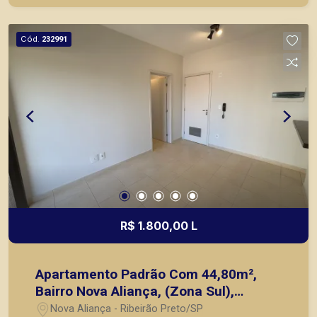
prontos, usados ou mesmo nos principais
lançamentos da cidade de Ribeirão Preto.
Cód.
232991
R$ 1.800,00 L
Apartamento Padrão Com 44,80m²,
Bairro Nova Aliança, (Zona Sul),
Ribeirão Preto SP.
Nova Aliança - Ribeirão Preto/SP