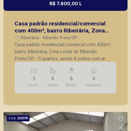
R$ 7.800,00 L
Casa padrão residencial/comercial
com 400m², bairro Ribeirâria, Zona
Leste de Ribeirão Preto/SP.
Ribeirânia - Ribeirão Preto/SP
Casa padrão residencial/comercial com 400m²,
bairro Ribeirâria, Zona Leste de Ribeirão
Preto/SP. - 5 quartos, sendo 4 suítes com ar
condicionado; - Lavabo; - Sala de Tv; - Sala para 2
ambientes; - Cozinha; - Despensa; - Área gourmet
5
4
6
4
com churrasqueira; - Piscina; - 4 vagas de
Dorm.
Suítes
Banho
Garagens
garagem. A Piramid tem como objetivo atender
seus clientes com agilidade e segurança, em
locação, vendas de imóveis prontos, usados ou
mesmo nos principais lançamentos da cidade de
Ribeirão Preto.
Cód.
232970