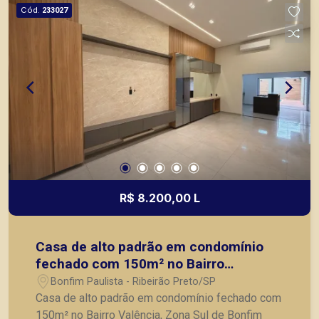
Cód.
233027
R$ 8.200,00 L
Casa de alto padrão em condomínio
fechado com 150m² no Bairro
Valência, Zona Sul de Bonfim
Bonfim Paulista - Ribeirão Preto/SP
Paulista/SP:
Casa de alto padrão em condomínio fechado com
150m² no Bairro Valência, Zona Sul de Bonfim