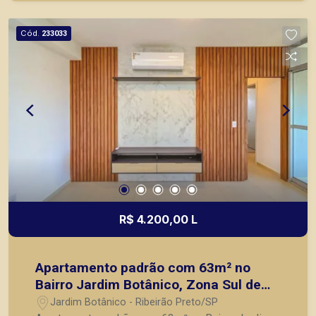
objetivo atender seus clientes com agilidade e
segurança, em locação, vendas de imóveis
Cód.
233033
prontos, usados ou mesmo nos principais
lançamentos da cidade de Ribeirão Preto.
R$ 4.200,00 L
Apartamento padrão com 63m² no
Bairro Jardim Botânico, Zona Sul de
Ribeirão Preto/SP:
Jardim Botânico - Ribeirão Preto/SP