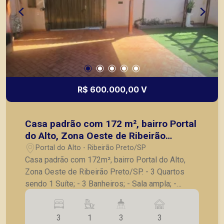
R$ 600.000,00 V
Casa padrão com 172 m², bairro Portal
do Alto, Zona Oeste de Ribeirão
Preto/SP.
Portal do Alto - Ribeirão Preto/SP
Casa padrão com 172m², bairro Portal do Alto,
Zona Oeste de Ribeirão Preto/SP. - 3 Quartos
sendo 1 Suíte; - 3 Banheiros; - Sala ampla; -
Cozinha; - Garagem para 3 carros; - Quintal com
pergolado, grama sintética ; - Piscina Aquecida; -
3
1
3
3
Área de churrasco ; - Ar condicionado ; -Ventilador