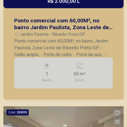
R$ 2.000,00 L
Ponto comercial com 60,00M², no
bairro Jardim Paulista, Zona Leste de
Ribeirão Preto/SP;
Jardim Paulista - Ribeirão Preto/SP
Ponto comercial com 60,00M², no bairro Jardim
Paulista, Zona Leste de Ribeirão Preto/SP; -
Salão amplo; - Porta de vidro; - Porta de aço; -
Banheiro; - Copa. A Piramid tem como objetivo
atender seus clientes com agilidade e segurança,
1
60 m²
em locação, vendas de imóveis prontos, usados
Banho
Const.
ou mesmo nos principais lançamentos da cidade
de Ribeirão Preto.
Cód.
233015