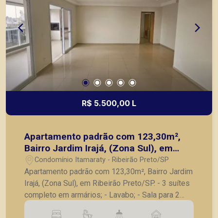
R$ 5.500,00 L
Apartamento padrão com 123,30m²,
Bairro Jardim Irajá, (Zona Sul), em
Ribeirão Preto/SP.
Condomínio Itamaraty - Ribeirão Preto/SP
Apartamento padrão com 123,30m², Bairro Jardim
Irajá, (Zona Sul), em Ribeirão Preto/SP. - 3 suítes
completo em armários; - Lavabo; - Sala para 2
ambientes; - Cozinha planejada; - Lavanderia; -