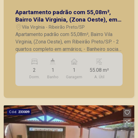
Apartamento padrão com 55,08m²,
Bairro Vila Virginia, (Zona Oeste), em
Ribeirão Preto/SP.
Vila Virgínia - Ribeirão Preto/SP
Apartamento padrão com 55,08m², Bairro Vila
Virginia, (Zona Oeste), em Ribeirão Preto/SP. - 2
quartos completo em armários; - Banheiro social;
- Sala para 2 ambientes; - Cozinha com armários;
- Lavanderia; - 1 vaga de garagem. A Piramid tem
2
1
1
55.08 m²
como objetivo atender seus clientes com
Dorm.
Banho
Garagem
A. Útil
agilidade e segurança, em locação, vendas de
imóveis prontos, usados ou mesmo nos
principais lançamentos da cidade de Ribeirão
Preto
Cód.
233009