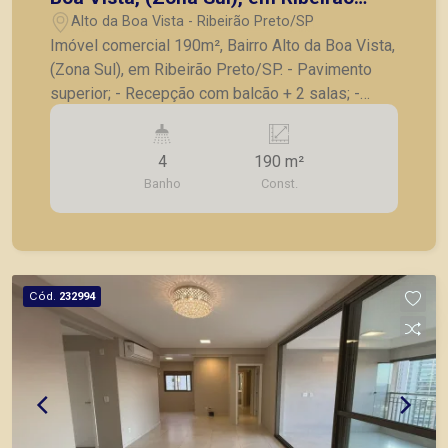
Preto/SP.
Alto da Boa Vista - Ribeirão Preto/SP
Imóvel comercial 190m², Bairro Alto da Boa Vista,
(Zona Sul), em Ribeirão Preto/SP. - Pavimento
superior; - Recepção com balcão + 2 salas; -
Salão amplo dividido com 7 salas com divisórias;
- Ar-condicionado; - Copa; - Excelente localização
4
190 m²
em rua de grande fluxo. A Piramid tem como
Banho
Const.
objetivo atender seus clientes com agilidade e
segurança, em locação, vendas de imóveis
prontos, usados ou mesmo nos principais
lançamentos da cidade de Ribeirão Preto
Cód.
232994