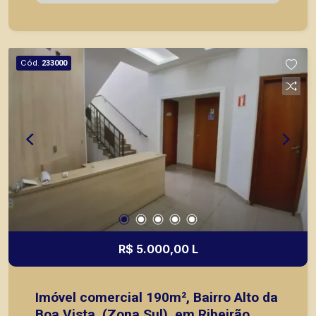
com agilidade e segurança, em locação, vendas
de imóveis prontos, usados ou mesmo nos
principais lançamentos da cidade de Ribeirão
Preto.
Cód.
233000
R$ 5.000,00 L
Imóvel comercial 190m², Bairro Alto da
Boa Vista, (Zona Sul), em Ribeirão