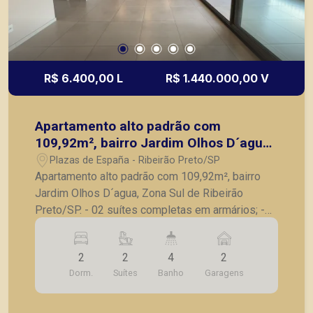
R$ 6.400,00 L
R$ 1.440.000,00 V
Apartamento alto padrão com
109,92m², bairro Jardim Olhos D´agua,
Zona Sul de Ribeirão Preto/SP.
Plazas de España - Ribeirão Preto/SP
Apartamento alto padrão com 109,92m², bairro
Jardim Olhos D´agua, Zona Sul de Ribeirão
Preto/SP. - 02 suítes completas em armários; -
Sala para 2 ambientes; - Lavabo; - Varanda
gourmet com churrasqueira e fechada em vidro; -
2
2
4
2
Cozinha com armários planejados; - Lavanderia; -
Dorm.
Suítes
Banho
Garagens
2 vagas de garagem. A Piramid tem como
objetivo atender seus clientes com agilidade e
segurança, em locação, vendas de imóveis