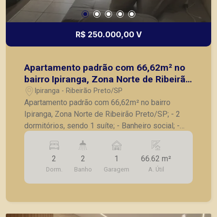
R$ 250.000,00 V
Apartamento padrão com 66,62m² no
bairro Ipiranga, Zona Norte de Ribeirão
Preto/SP;
Ipiranga - Ribeirão Preto/SP
Apartamento padrão com 66,62m² no bairro
Ipiranga, Zona Norte de Ribeirão Preto/SP; - 2
dormitórios, sendo 1 suíte; - Banheiro social; -
Sala para 2 ambientes; - Cozinha; - Área de
serviços; - 1 vaga de garagem, cabe até 2 carros.
2
2
1
66.62 m²
A Piramid tem como objetivo atender seus
Dorm.
Banho
Garagem
A. Útil
clientes com agilidade e segurança, em locação,
vendas de imóveis prontos, usados ou mesmo
nos principais lançamentos da cidade de Ribeirão
Preto.