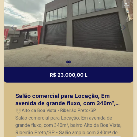
R$ 23.000,00 L
Salão comercial para Locação, Em
avenida de grande fluxo, com 340m²,
bairro Alto da Boa Vista, Ribeirão
Alto da Boa Vista - Ribeirão Preto/SP
Preto/SP
Salão comercial para Locação, Em avenida de
grande fluxo, com 340m², bairro Alto da Boa Vista,
Ribeirão Preto/SP - Salão amplo com 340m² de