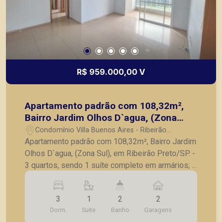
R$ 959.000,00 V
Apartamento padrão com 108,32m²,
Bairro Jardim Olhos D`agua, (Zona
Sul), em Ribeirão Preto/SP.
Condomínio Villa Buenos Aires - Ribeirão
Preto/SP
Apartamento padrão com 108,32m², Bairro Jardim
Olhos D`agua, (Zona Sul), em Ribeirão Preto/SP. -
3 quartos, sendo 1 suíte completo em armários; -
Lavabo; - Sala para 2 ambientes; - Cozinha
planejada; - Lavanderia; - Varanda gourmet
3
1
2
2
fechada em vidro; - 2 vagas de garagem. A
Dorm.
Suite
Banho
Garagens
Piramid tem como objetivo atender seus clientes