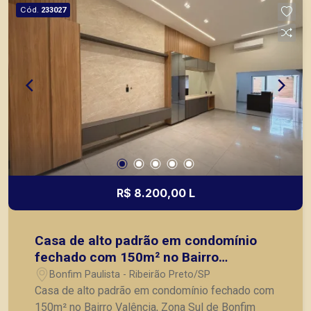
Cód.
233027
R$ 8.200,00 L
Casa de alto padrão em condomínio
fechado com 150m² no Bairro
Valência, Zona Sul de Bonfim
Bonfim Paulista - Ribeirão Preto/SP
Paulista/SP:
Casa de alto padrão em condomínio fechado com
150m² no Bairro Valência, Zona Sul de Bonfim