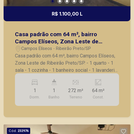
R$ 1.100,00 L
Casa padrão com 64 m², bairro
Campos Elíseos, Zona Leste de
Ribeirão Preto/SP.
Campos Elíseos - Ribeirão Preto/SP
Casa padrão com 64 m², bairro Campos Elíseos,
Zona Leste de Ribeirão Preto/SP. - 1 quarto - 1
sala - 1 cozinha - 1 banheiro social - 1 lavanderia
- 1 quintal - 2 vagas de garagem para motos -
Casa dentro de um Condomínio de poucas casas;
1
1
272 m²
64 m²
A Piramid tem como objetivo atender seus
Dorm.
Banho
Terreno
Const.
clientes com agilidade e segurança, em locação,
vendas de imóveis prontos, usados ou mesmo
nos principais lançamentos da cidade de Ribeirão
Preto.
Cód.
232976