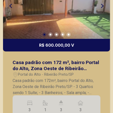
R$ 600.000,00 V
Casa padrão com 172 m², bairro Portal
do Alto, Zona Oeste de Ribeirão
Preto/SP.
Portal do Alto - Ribeirão Preto/SP
Casa padrão com 172m², bairro Portal do Alto,
Zona Oeste de Ribeirão Preto/SP. - 3 Quartos
sendo 1 Suíte; - 3 Banheiros; - Sala ampla; -
Cozinha; - Garagem para 3 carros; - Quintal com
pergolado, grama sintética ; - Piscina Aquecida; -
3
1
3
3
Área de churrasco ; - Ar condicionado ; -Ventilador