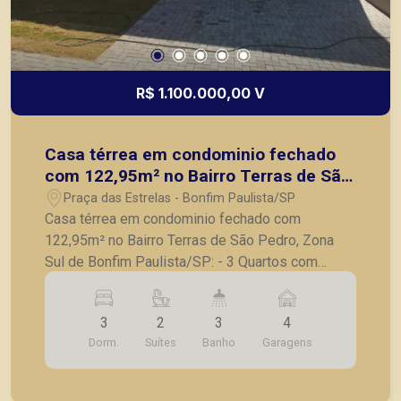
R$ 1.100.000,00 V
Casa térrea em condominio fechado
com 122,95m² no Bairro Terras de São
Pedro, Zona Sul de Bonfim
Praça das Estrelas - Bonfim Paulista/SP
Paulista/SP:
Casa térrea em condominio fechado com
122,95m² no Bairro Terras de São Pedro, Zona
Sul de Bonfim Paulista/SP: - 3 Quartos com
armarios, sendo 2 suites; - Banheiro social
completo; - Sala com pé direito alto para 2
3
2
3
4
ambientes; - Cozinha com armários planejados
Dorm.
Suítes
Banho
Garagens
cooktop e forno eletrico; - Varanda gourmet com
churrasqueira; - Lavanderia; - Imovel climatizado;
- 4 Vagas de garagem. A Piramid tem como