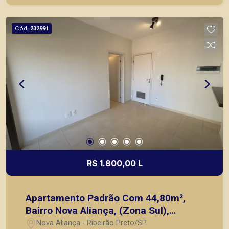
prontos, usados ou mesmo nos principais
lançamentos da cidade de Ribeirão Preto.
Cód.
232991
R$ 1.800,00 L
Apartamento Padrão Com 44,80m²,
Bairro Nova Aliança, (Zona Sul),
Ribeirão Preto SP.
Nova Aliança - Ribeirão Preto/SP