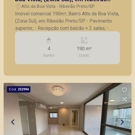
Preto/SP.
Alto da Boa Vista - Ribeirão Preto/SP
Imóvel comercial 190m², Bairro Alto da Boa Vista,
(Zona Sul), em Ribeirão Preto/SP. - Pavimento
superior; - Recepção com balcão + 2 salas; -
Salão amplo dividido com 7 salas com divisórias;
- Ar-condicionado; - Copa; - Excelente localização
4
190 m²
em rua de grande fluxo. A Piramid tem como
Banho
Const.
objetivo atender seus clientes com agilidade e
segurança, em locação, vendas de imóveis
prontos, usados ou mesmo nos principais
lançamentos da cidade de Ribeirão Preto
Cód.
232994