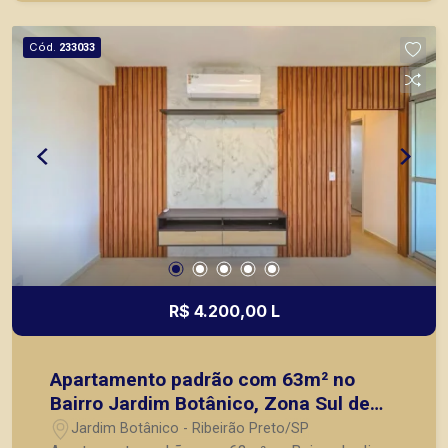
objetivo atender seus clientes com agilidade e
segurança, em locação, vendas de imóveis
Cód.
233033
prontos, usados ou mesmo nos principais
lançamentos da cidade de Ribeirão Preto.
R$ 4.200,00 L
Apartamento padrão com 63m² no
Bairro Jardim Botânico, Zona Sul de
Ribeirão Preto/SP:
Jardim Botânico - Ribeirão Preto/SP