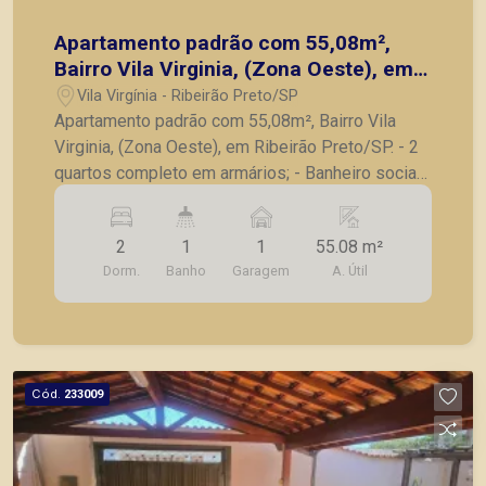
Apartamento padrão com 55,08m²,
Bairro Vila Virginia, (Zona Oeste), em
Ribeirão Preto/SP.
Vila Virgínia - Ribeirão Preto/SP
Apartamento padrão com 55,08m², Bairro Vila
Virginia, (Zona Oeste), em Ribeirão Preto/SP. - 2
quartos completo em armários; - Banheiro social;
- Sala para 2 ambientes; - Cozinha com armários;
- Lavanderia; - 1 vaga de garagem. A Piramid tem
2
1
1
55.08 m²
como objetivo atender seus clientes com
Dorm.
Banho
Garagem
A. Útil
agilidade e segurança, em locação, vendas de
imóveis prontos, usados ou mesmo nos
principais lançamentos da cidade de Ribeirão
Preto
Cód.
233009