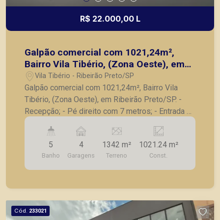
R$ 22.000,00 L
Galpão comercial com 1021,24m²,
Bairro Vila Tibério, (Zona Oeste), em
Ribeirão Preto/SP.
Vila Tibério - Ribeirão Preto/SP
Galpão comercial com 1021,24m², Bairro Vila
Tibério, (Zona Oeste), em Ribeirão Preto/SP. -
Recepção; - Pé direito com 7 metros; - Entrada e
saída para caminhões; - Piso de concreto
usinado; - Lavabo; - Cozinha; -
5
4
1342 m²
1021.24 m²
Banheiros/Vestiários; - Salas; - Depósito; -
Banho
Garagens
Terreno
Const.
Excelente para a sua empresa em localização
estratégica. A Piramid tem como objetivo atender
seus clientes com agilidade e segurança, em
locação, vendas de imóveis prontos, usados ou
mesmo nos principais lançamentos da cidade de
Cód.
233021
Ribeirão Preto