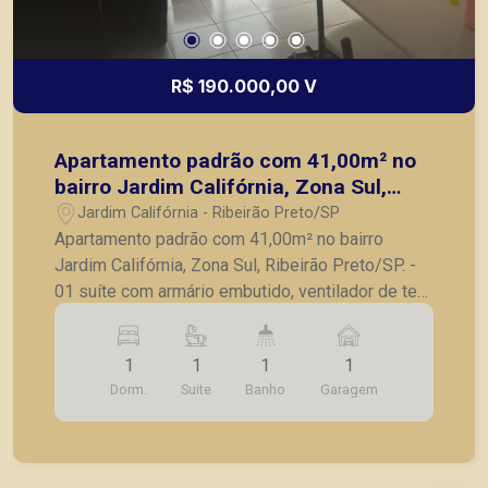
R$ 190.000,00 V
Apartamento padrão com 41,00m² no
bairro Jardim Califórnia, Zona Sul,
Ribeirão Preto/SP.
Jardim Califórnia - Ribeirão Preto/SP
Apartamento padrão com 41,00m² no bairro
Jardim Califórnia, Zona Sul, Ribeirão Preto/SP. -
01 suíte com armário embutido, ventilador de teto
e sacada; - Sala para 02 ambientes com
ventilador de teto; - Sacada; - Cozinha com
1
1
1
1
armários; - Lavanderia; - 01 vaga de garagem. A
Dorm.
Suite
Banho
Garagem
Piramid tem como objetivo atender seus clientes
com agilidade e segurança, em locação, vendas
de imóveis prontos, usados ou mesmo nos
principais lançamentos da cidade de Ribeirão