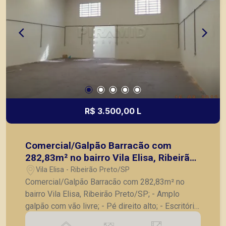
R$ 3.500,00 L
Comercial/Galpão Barracão com
282,83m² no bairro Vila Elisa, Ribeirão
Preto/SP;
Vila Elisa - Ribeirão Preto/SP
Comercial/Galpão Barracão com 282,83m² no
bairro Vila Elisa, Ribeirão Preto/SP; - Amplo
galpão com vão livre; - Pé direito alto; - Escritório;
- 02 banheiros; - Copa; - Pequeno quintal com