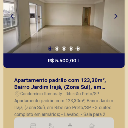
R$ 5.500,00 L
Apartamento padrão com 123,30m²,
Bairro Jardim Irajá, (Zona Sul), em
Ribeirão Preto/SP.
Condomínio Itamaraty - Ribeirão Preto/SP
Apartamento padrão com 123,30m², Bairro Jardim
Irajá, (Zona Sul), em Ribeirão Preto/SP. - 3 suítes
completo em armários; - Lavabo; - Sala para 2
ambientes; - Cozinha planejada; - Lavanderia; -