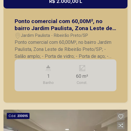
R$ 2.000,00 L
Ponto comercial com 60,00M², no
bairro Jardim Paulista, Zona Leste de
Ribeirão Preto/SP;
Jardim Paulista - Ribeirão Preto/SP
Ponto comercial com 60,00M², no bairro Jardim
Paulista, Zona Leste de Ribeirão Preto/SP; -
Salão amplo; - Porta de vidro; - Porta de aço; -
Banheiro; - Copa. A Piramid tem como objetivo
atender seus clientes com agilidade e segurança,
1
60 m²
em locação, vendas de imóveis prontos, usados
Banho
Const.
ou mesmo nos principais lançamentos da cidade
de Ribeirão Preto.
Cód.
233015