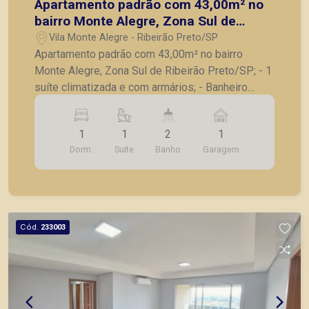
Apartamento padrão com 43,00m² no
bairro Monte Alegre, Zona Sul de
Ribeirão Preto/SP;
Vila Monte Alegre - Ribeirão Preto/SP
Apartamento padrão com 43,00m² no bairro
Monte Alegre, Zona Sul de Ribeirão Preto/SP; - 1
suíte climatizada e com armários; - Banheiro
social; - Sala com sofá, painel e tv; - Cozinha com
armários, fogão, microondas e geladeira; - Área
1
1
2
1
de serviços; - 1 vaga de garagem. A Piramid tem
Dorm.
Suite
Banho
Garagem
como objetivo atender seus clientes com
agilidade e segurança, em locação, vendas de
imóveis prontos, usados ou mesmo nos
principais lançamentos da cidade de Ribeirão
Preto.
Cód.
233003