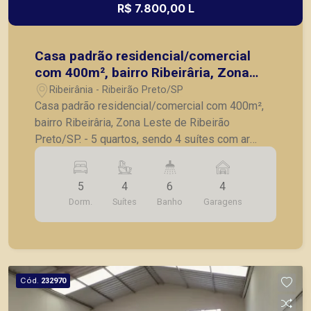
R$ 7.800,00 L
Casa padrão residencial/comercial
com 400m², bairro Ribeirâria, Zona
Leste de Ribeirão Preto/SP.
Ribeirânia - Ribeirão Preto/SP
Casa padrão residencial/comercial com 400m²,
bairro Ribeirâria, Zona Leste de Ribeirão
Preto/SP. - 5 quartos, sendo 4 suítes com ar
condicionado; - Lavabo; - Sala de Tv; - Sala para 2
ambientes; - Cozinha; - Despensa; - Área gourmet
5
4
6
4
com churrasqueira; - Piscina; - 4 vagas de
Dorm.
Suítes
Banho
Garagens
garagem. A Piramid tem como objetivo atender
seus clientes com agilidade e segurança, em
locação, vendas de imóveis prontos, usados ou
mesmo nos principais lançamentos da cidade de
Ribeirão Preto.
Cód.
232970