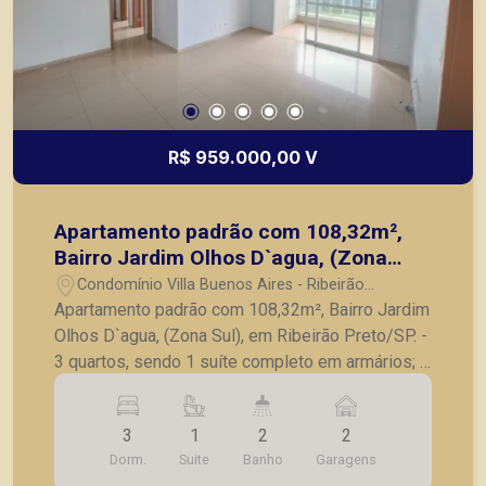
R$ 959.000,00 V
Apartamento padrão com 108,32m²,
Bairro Jardim Olhos D`agua, (Zona
Sul), em Ribeirão Preto/SP.
Condomínio Villa Buenos Aires - Ribeirão
Preto/SP
Apartamento padrão com 108,32m², Bairro Jardim
Olhos D`agua, (Zona Sul), em Ribeirão Preto/SP. -
3 quartos, sendo 1 suíte completo em armários; -
Lavabo; - Sala para 2 ambientes; - Cozinha
planejada; - Lavanderia; - Varanda gourmet
3
1
2
2
fechada em vidro; - 2 vagas de garagem. A
Dorm.
Suite
Banho
Garagens
Piramid tem como objetivo atender seus clientes