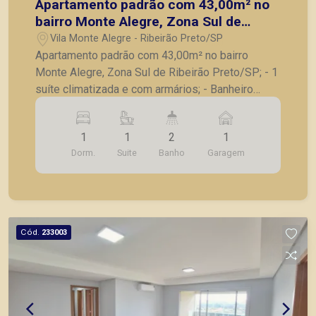
Apartamento padrão com 43,00m² no
bairro Monte Alegre, Zona Sul de
Ribeirão Preto/SP;
Vila Monte Alegre - Ribeirão Preto/SP
Apartamento padrão com 43,00m² no bairro
Monte Alegre, Zona Sul de Ribeirão Preto/SP; - 1
suíte climatizada e com armários; - Banheiro
social; - Sala com sofá, painel e tv; - Cozinha com
armários, fogão, microondas e geladeira; - Área
1
1
2
1
de serviços; - 1 vaga de garagem. A Piramid tem
Dorm.
Suite
Banho
Garagem
como objetivo atender seus clientes com
agilidade e segurança, em locação, vendas de
imóveis prontos, usados ou mesmo nos
principais lançamentos da cidade de Ribeirão
Preto.
Cód.
233003