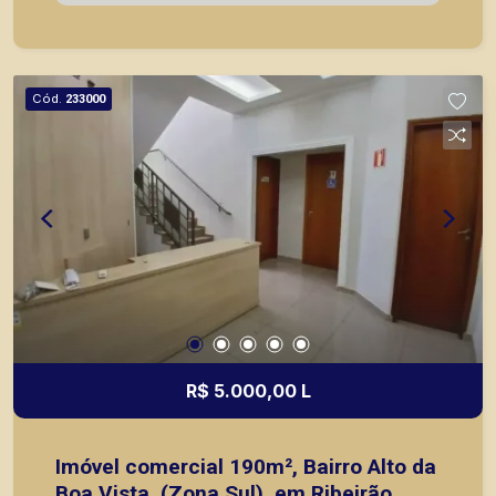
com agilidade e segurança, em locação, vendas
de imóveis prontos, usados ou mesmo nos
principais lançamentos da cidade de Ribeirão
Preto.
Cód.
233000
R$ 5.000,00 L
Imóvel comercial 190m², Bairro Alto da
Boa Vista, (Zona Sul), em Ribeirão