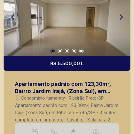
R$ 5.500,00 L
Apartamento padrão com 123,30m²,
Bairro Jardim Irajá, (Zona Sul), em
Ribeirão Preto/SP.
Condomínio Itamaraty - Ribeirão Preto/SP
Apartamento padrão com 123,30m², Bairro Jardim
Irajá, (Zona Sul), em Ribeirão Preto/SP. - 3 suítes
completo em armários; - Lavabo; - Sala para 2
ambientes; - Cozinha planejada; - Lavanderia; -