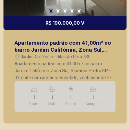
R$ 190.000,00 V
Apartamento padrão com 41,00m² no
bairro Jardim Califórnia, Zona Sul,
Ribeirão Preto/SP.
Jardim Califórnia - Ribeirão Preto/SP
Apartamento padrão com 41,00m² no bairro
Jardim Califórnia, Zona Sul, Ribeirão Preto/SP. -
01 suíte com armário embutido, ventilador de teto
e sacada; - Sala para 02 ambientes com
ventilador de teto; - Sacada; - Cozinha com
1
1
1
1
armários; - Lavanderia; - 01 vaga de garagem. A
Dorm.
Suite
Banho
Garagem
Piramid tem como objetivo atender seus clientes
com agilidade e segurança, em locação, vendas
de imóveis prontos, usados ou mesmo nos
principais lançamentos da cidade de Ribeirão