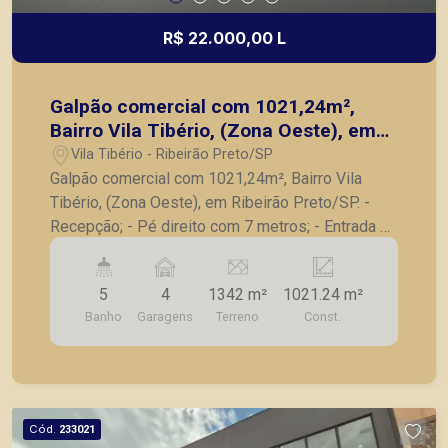
R$ 22.000,00 L
Galpão comercial com 1021,24m²,
Bairro Vila Tibério, (Zona Oeste), em
Ribeirão Preto/SP.
Vila Tibério - Ribeirão Preto/SP
Galpão comercial com 1021,24m², Bairro Vila
Tibério, (Zona Oeste), em Ribeirão Preto/SP. -
Recepção; - Pé direito com 7 metros; - Entrada e
saída para caminhões; - Piso de concreto
usinado; - Lavabo; - Cozinha; -
5
4
1342 m²
1021.24 m²
Banheiros/Vestiários; - Salas; - Depósito; -
Banho
Garagens
Terreno
Const.
Excelente para a sua empresa em localização
estratégica. A Piramid tem como objetivo atender
seus clientes com agilidade e segurança, em
locação, vendas de imóveis prontos, usados ou
mesmo nos principais lançamentos da cidade de
Cód.
233021
Ribeirão Preto