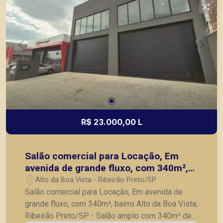
R$ 23.000,00 L
Salão comercial para Locação, Em
avenida de grande fluxo, com 340m²,
bairro Alto da Boa Vista, Ribeirão
Alto da Boa Vista - Ribeirão Preto/SP
Preto/SP
Salão comercial para Locação, Em avenida de
grande fluxo, com 340m², bairro Alto da Boa Vista,
Ribeirão Preto/SP - Salão amplo com 340m² de