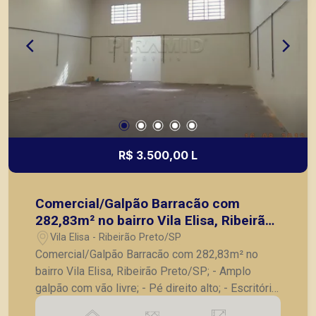
R$ 3.500,00 L
Comercial/Galpão Barracão com
282,83m² no bairro Vila Elisa, Ribeirão
Preto/SP;
Vila Elisa - Ribeirão Preto/SP
Comercial/Galpão Barracão com 282,83m² no
bairro Vila Elisa, Ribeirão Preto/SP; - Amplo
galpão com vão livre; - Pé direito alto; - Escritório;
- 02 banheiros; - Copa; - Pequeno quintal com