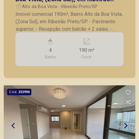
Preto/SP.
Alto da Boa Vista - Ribeirão Preto/SP
Imóvel comercial 190m², Bairro Alto da Boa Vista,
(Zona Sul), em Ribeirão Preto/SP. - Pavimento
superior; - Recepção com balcão + 2 salas; -
Salão amplo dividido com 7 salas com divisórias;
- Ar-condicionado; - Copa; - Excelente localização
4
190 m²
em rua de grande fluxo. A Piramid tem como
Banho
Const.
objetivo atender seus clientes com agilidade e
segurança, em locação, vendas de imóveis
prontos, usados ou mesmo nos principais
lançamentos da cidade de Ribeirão Preto
Cód.
232994