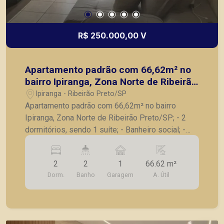
R$ 250.000,00 V
Apartamento padrão com 66,62m² no
bairro Ipiranga, Zona Norte de Ribeirão
Preto/SP;
Ipiranga - Ribeirão Preto/SP
Apartamento padrão com 66,62m² no bairro
Ipiranga, Zona Norte de Ribeirão Preto/SP; - 2
dormitórios, sendo 1 suíte; - Banheiro social; -
Sala para 2 ambientes; - Cozinha; - Área de
serviços; - 1 vaga de garagem, cabe até 2 carros.
2
2
1
66.62 m²
A Piramid tem como objetivo atender seus
Dorm.
Banho
Garagem
A. Útil
clientes com agilidade e segurança, em locação,
vendas de imóveis prontos, usados ou mesmo
nos principais lançamentos da cidade de Ribeirão
Preto.