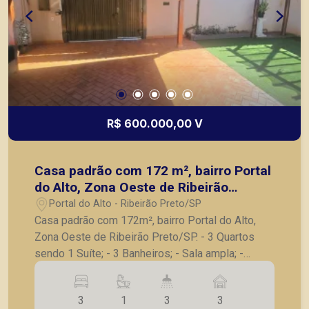
R$ 600.000,00 V
Casa padrão com 172 m², bairro Portal
do Alto, Zona Oeste de Ribeirão
Preto/SP.
Portal do Alto - Ribeirão Preto/SP
Casa padrão com 172m², bairro Portal do Alto,
Zona Oeste de Ribeirão Preto/SP. - 3 Quartos
sendo 1 Suíte; - 3 Banheiros; - Sala ampla; -
Cozinha; - Garagem para 3 carros; - Quintal com
pergolado, grama sintética ; - Piscina Aquecida; -
3
1
3
3
Área de churrasco ; - Ar condicionado ; -Ventilador