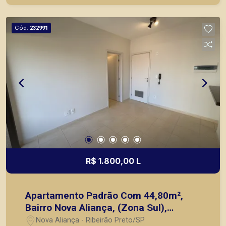
prontos, usados ou mesmo nos principais
lançamentos da cidade de Ribeirão Preto.
Cód.
232991
R$ 1.800,00 L
Apartamento Padrão Com 44,80m²,
Bairro Nova Aliança, (Zona Sul),
Ribeirão Preto SP.
Nova Aliança - Ribeirão Preto/SP