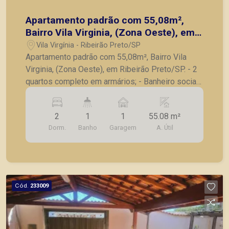
Apartamento padrão com 55,08m²,
Bairro Vila Virginia, (Zona Oeste), em
Ribeirão Preto/SP.
Vila Virgínia - Ribeirão Preto/SP
Apartamento padrão com 55,08m², Bairro Vila
Virginia, (Zona Oeste), em Ribeirão Preto/SP. - 2
quartos completo em armários; - Banheiro social;
- Sala para 2 ambientes; - Cozinha com armários;
- Lavanderia; - 1 vaga de garagem. A Piramid tem
2
1
1
55.08 m²
como objetivo atender seus clientes com
Dorm.
Banho
Garagem
A. Útil
agilidade e segurança, em locação, vendas de
imóveis prontos, usados ou mesmo nos
principais lançamentos da cidade de Ribeirão
Preto
Cód.
233009