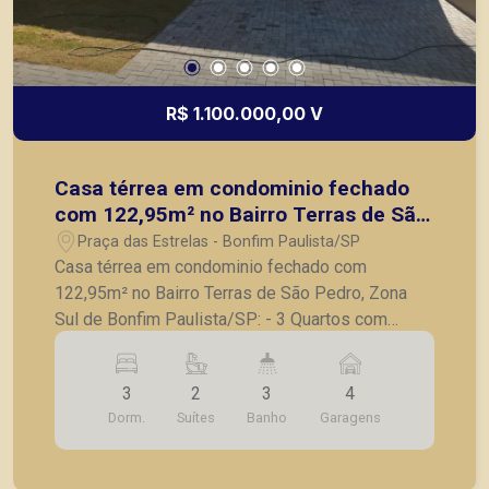
R$ 1.100.000,00 V
Casa térrea em condominio fechado
com 122,95m² no Bairro Terras de São
Pedro, Zona Sul de Bonfim
Praça das Estrelas - Bonfim Paulista/SP
Paulista/SP:
Casa térrea em condominio fechado com
122,95m² no Bairro Terras de São Pedro, Zona
Sul de Bonfim Paulista/SP: - 3 Quartos com
armarios, sendo 2 suites; - Banheiro social
completo; - Sala com pé direito alto para 2
3
2
3
4
ambientes; - Cozinha com armários planejados
Dorm.
Suítes
Banho
Garagens
cooktop e forno eletrico; - Varanda gourmet com
churrasqueira; - Lavanderia; - Imovel climatizado;
- 4 Vagas de garagem. A Piramid tem como