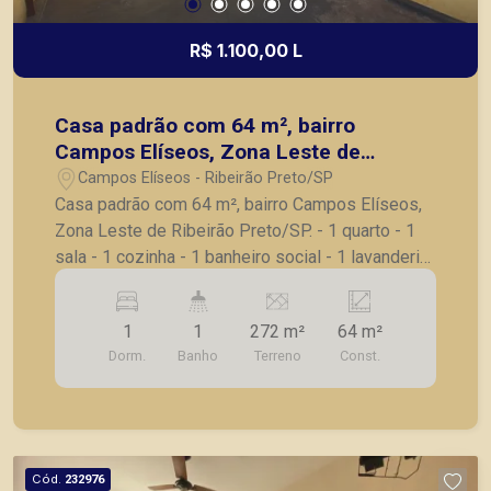
R$ 1.100,00 L
Casa padrão com 64 m², bairro
Campos Elíseos, Zona Leste de
Ribeirão Preto/SP.
Campos Elíseos - Ribeirão Preto/SP
Casa padrão com 64 m², bairro Campos Elíseos,
Zona Leste de Ribeirão Preto/SP. - 1 quarto - 1
sala - 1 cozinha - 1 banheiro social - 1 lavanderia
- 1 quintal - 2 vagas de garagem para motos -
Casa dentro de um Condomínio de poucas casas;
1
1
272 m²
64 m²
A Piramid tem como objetivo atender seus
Dorm.
Banho
Terreno
Const.
clientes com agilidade e segurança, em locação,
vendas de imóveis prontos, usados ou mesmo
nos principais lançamentos da cidade de Ribeirão
Preto.
Cód.
232976