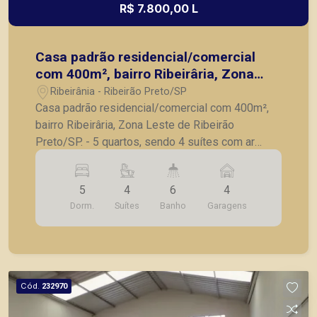
R$ 7.800,00 L
Casa padrão residencial/comercial
com 400m², bairro Ribeirâria, Zona
Leste de Ribeirão Preto/SP.
Ribeirânia - Ribeirão Preto/SP
Casa padrão residencial/comercial com 400m²,
bairro Ribeirâria, Zona Leste de Ribeirão
Preto/SP. - 5 quartos, sendo 4 suítes com ar
condicionado; - Lavabo; - Sala de Tv; - Sala para 2
ambientes; - Cozinha; - Despensa; - Área gourmet
5
4
6
4
com churrasqueira; - Piscina; - 4 vagas de
Dorm.
Suítes
Banho
Garagens
garagem. A Piramid tem como objetivo atender
seus clientes com agilidade e segurança, em
locação, vendas de imóveis prontos, usados ou
mesmo nos principais lançamentos da cidade de
Ribeirão Preto.
Cód.
232970