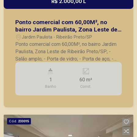
R$ 2.000,00 L
Ponto comercial com 60,00M², no
bairro Jardim Paulista, Zona Leste de
Ribeirão Preto/SP;
Jardim Paulista - Ribeirão Preto/SP
Ponto comercial com 60,00M², no bairro Jardim
Paulista, Zona Leste de Ribeirão Preto/SP; -
Salão amplo; - Porta de vidro; - Porta de aço; -
Banheiro; - Copa. A Piramid tem como objetivo
atender seus clientes com agilidade e segurança,
1
60 m²
em locação, vendas de imóveis prontos, usados
Banho
Const.
ou mesmo nos principais lançamentos da cidade
de Ribeirão Preto.
Cód.
233015