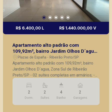
R$ 6.400,00 L
R$ 1.440.000,00 V
Apartamento alto padrão com
109,92m², bairro Jardim Olhos D´agua,
Zona Sul de Ribeirão Preto/SP.
Plazas de España - Ribeirão Preto/SP
Apartamento alto padrão com 109,92m², bairro
Jardim Olhos D´agua, Zona Sul de Ribeirão
Preto/SP. - 02 suítes completas em armários; -
Sala para 2 ambientes; - Lavabo; - Varanda
gourmet com churrasqueira e fechada em vidro; -
2
2
4
2
Cozinha com armários planejados; - Lavanderia; -
Dorm.
Suítes
Banho
Garagens
2 vagas de garagem. A Piramid tem como
objetivo atender seus clientes com agilidade e
segurança, em locação, vendas de imóveis