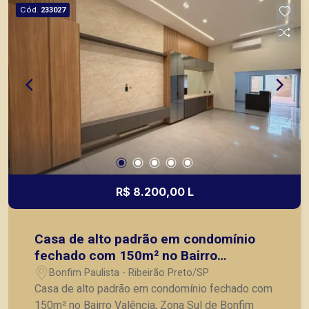
Cód.
233027
R$ 8.200,00 L
Casa de alto padrão em condomínio
fechado com 150m² no Bairro
Valência, Zona Sul de Bonfim
Bonfim Paulista - Ribeirão Preto/SP
Paulista/SP:
Casa de alto padrão em condomínio fechado com
150m² no Bairro Valência, Zona Sul de Bonfim