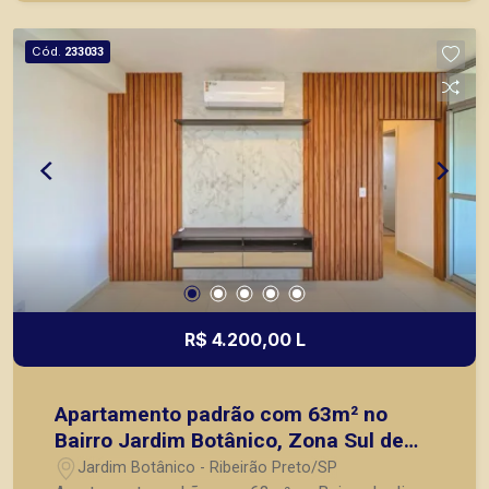
objetivo atender seus clientes com agilidade e
segurança, em locação, vendas de imóveis
Cód.
233033
prontos, usados ou mesmo nos principais
lançamentos da cidade de Ribeirão Preto.
R$ 4.200,00 L
Apartamento padrão com 63m² no
Bairro Jardim Botânico, Zona Sul de
Ribeirão Preto/SP:
Jardim Botânico - Ribeirão Preto/SP