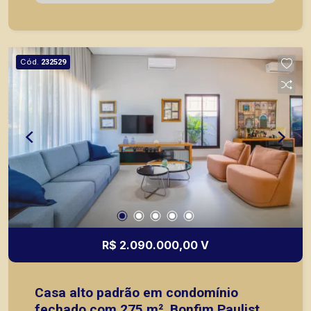
seus clientes com agilidade e segurança, em
locação, vendas de imóveis prontos, usados ou
mesmo nos principais lançamentos da cidade de
Ribeirão Preto.
Cód.
232529
R$ 2.090.000,00 V
Casa alto padrão em condomínio
fechado com 275 m², Bonfim Paulista,