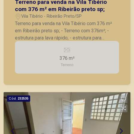
Terreno para venda na Vila Tibério
com 376 m² em Ribeirão preto sp;
Vila Tibério - Ribeirão Preto/SP
Terreno para venda na Vila Tibério com 376 m²
em Ribeirão preto sp; - Terreno com 376m²; -
estrutura para lava rápido; - estrutura para
estacionamento; - Plano de esquina e Murado; A
Piramid tem como objetivo atender seus clientes
376 m²
com agilidade e segurança, em locação, vendas
Terreno
de imóveis prontos, usados ou mesmo nos
principais lançamentos da cidade de Ribeirão
Preto.
Cód.
232535