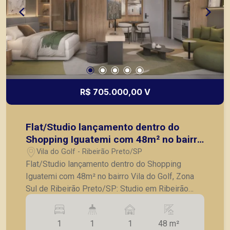
segurança, em locação, vendas de imóveis
prontos, usados ou mesmo nos principais
lançamentos da cidade de Ribeirão Preto.
R$ 705.000,00 V
Flat/Studio lançamento dentro do
Shopping Iguatemi com 48m² no bairro
Vila do Golf, Zona Sul de Ribeirão
Vila do Golf - Ribeirão Preto/SP
Preto/SP:
Flat/Studio lançamento dentro do Shopping
Iguatemi com 48m² no bairro Vila do Golf, Zona
Sul de Ribeirão Preto/SP: Studio em Ribeirão
Preto / SP Um projeto que combina o conforto de
um hotel, a autonomia de um studio e o prestígio
1
1
1
48 m²
de estar no endereço mais valorizado de