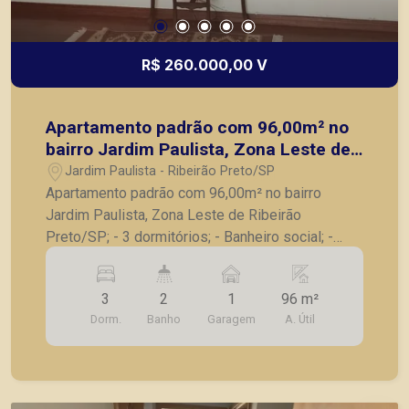
R$ 260.000,00 V
Apartamento padrão com 96,00m² no
bairro Jardim Paulista, Zona Leste de
Ribeirão Preto/SP;
Jardim Paulista - Ribeirão Preto/SP
Apartamento padrão com 96,00m² no bairro
Jardim Paulista, Zona Leste de Ribeirão
Preto/SP; - 3 dormitórios; - Banheiro social; -
Sala para 2 ambientes; - Cozinha planejada; - Área
de serviços; - Banheiro de serviço; - 1 vaga de
3
2
1
96 m²
garagem. A Piramid tem como objetivo atender
Dorm.
Banho
Garagem
A. Útil
seus clientes com agilidade e segurança, em
locação, vendas de imóveis prontos, usados ou
mesmo nos principais lançamentos da cidade de
Ribeirão Preto.