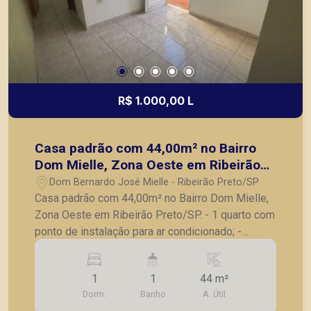
R$ 1.000,00 L
Casa padrão com 44,00m² no Bairro
Dom Mielle, Zona Oeste em Ribeirão
Preto/SP.
Dom Bernardo José Mielle - Ribeirão Preto/SP
Casa padrão com 44,00m² no Bairro Dom Mielle,
Zona Oeste em Ribeirão Preto/SP. - 1 quarto com
ponto de instalação para ar condicionado; -
Banheiro social com box em vidro e gabinete; -
Sala; - Cozinha com gabinete de pia; - Área de
1
1
44 m²
serviço; - Corredor lateral; - Não vaga de tem
Dorm.
Banho
A. Útil
garagem. A Piramid tem como objetivo atender