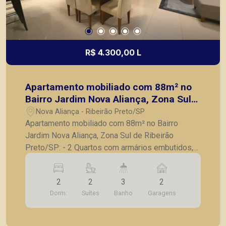
R$ 4.300,00 L
Apartamento mobiliado com 88m² no
Bairro Jardim Nova Aliança, Zona Sul
de Ribeirão Preto/SP:
Nova Aliança - Ribeirão Preto/SP
Apartamento mobiliado com 88m² no Bairro
Jardim Nova Aliança, Zona Sul de Ribeirão
Preto/SP: - 2 Quartos com armários embutidos,
sendo 1 suite; - Banheiro social completo; -
Apartamento todo climatizado; - Sala para 2
2
2
3
2
ambientes; - Lavabo; - Varanda gourmet fechada
Dorm.
Suítes
Banho
Garagens
com vidro; - Cozinha com arários planejados; -
Lavanderia; - 2 Vagas de garagem. A Piramid tem
como objetivo atender seus clientes com