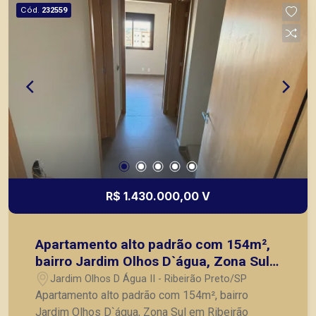
Cód.
232559
R$ 1.430.000,00 V
Apartamento alto padrão com 154m²,
bairro Jardim Olhos D`água, Zona Sul
em Ribeirão Preto/SP.
Jardim Olhos D Água II - Ribeirão Preto/SP
Apartamento alto padrão com 154m², bairro
Jardim Olhos D`água, Zona Sul em Ribeirão