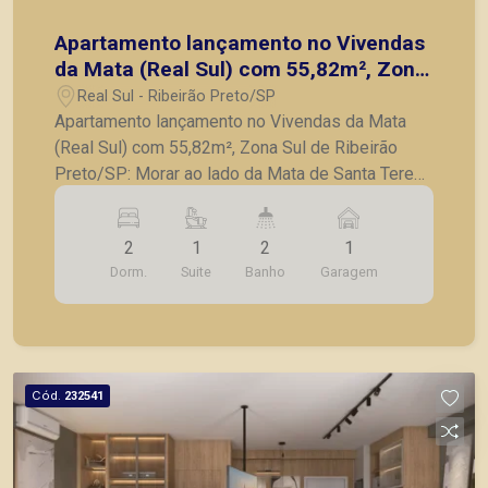
Apartamento lançamento no Vivendas
da Mata (Real Sul) com 55,82m², Zona
Sul de Ribeirão Preto/SP:
Real Sul - Ribeirão Preto/SP
Apartamento lançamento no Vivendas da Mata
(Real Sul) com 55,82m², Zona Sul de Ribeirão
Preto/SP: Morar ao lado da Mata de Santa Tereza
é experimentar, todos os dias, o frescor do ar
puro, a suavidade da umidade natural e a
2
1
2
1
tranquilidade que só o verde proporciona. O
Dorm.
Suite
Banho
Garagem
microclima é mais agradável, o bem-estar se
torna rotina e a qualidade de vida se amplia em
todos os sentidos! Natureza, conforto e
equilíbrio. Tudo em perfeita harmonia com a
cidade! - 2 Quartos, sendo 1 suite; - Banheiro
Cód.
232541
social; - Sala para 2 ambientes; - Cozinha; -
Lavanderia; - 1 vaga de garagem. Previsão de
entrega: Novembro/2028 A Piramid tem como
objetivo atender seus clientes com agilidade e