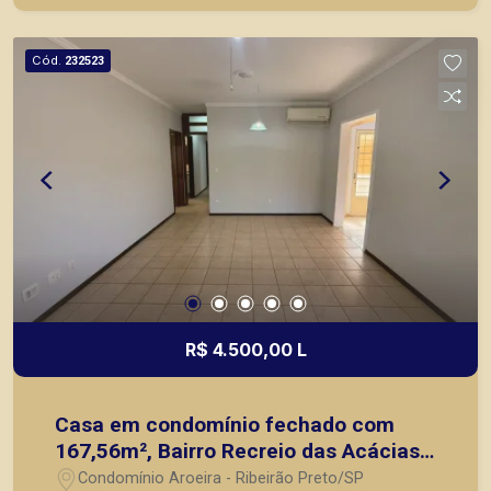
nos principais lançamentos da cidade de Ribeirão
Preto.
Cód.
232523
R$ 4.500,00 L
Casa em condomínio fechado com
167,56m², Bairro Recreio das Acácias,
(Zona Leste), em Ribeirão Preto/SP.
Condomínio Aroeira - Ribeirão Preto/SP