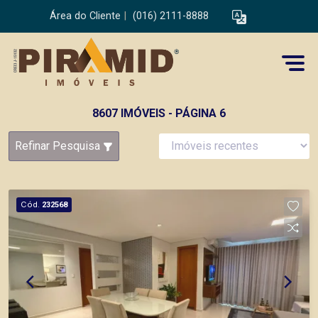
Área do Cliente
|
(016) 2111-8888
8607 IMÓVEIS - PÁGINA 6
Refinar Pesquisa
Cód.
232568