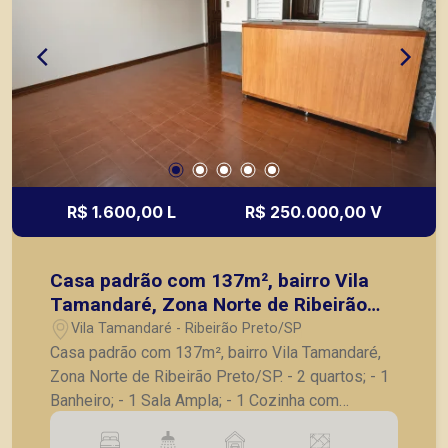
entrega: Novembro/2028 A Piramid tem como
objetivo atender seus clientes com agilidade e
segurança, em locação, vendas de imóveis
prontos, usados ou mesmo nos principais
lançamentos da cidade de Ribeirão Preto.
R$ 1.600,00 L
R$ 250.000,00 V
Casa padrão com 137m², bairro Vila
Tamandaré, Zona Norte de Ribeirão
Preto/SP.
Vila Tamandaré - Ribeirão Preto/SP
Casa padrão com 137m², bairro Vila Tamandaré,
Zona Norte de Ribeirão Preto/SP. - 2 quartos; - 1
Banheiro; - 1 Sala Ampla; - 1 Cozinha com
armarios; - 1 Lavanderia; - 1 Quintal; - 1 Vaga