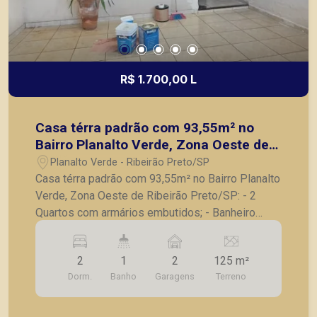
R$ 1.700,00 L
Casa térra padrão com 93,55m² no
Bairro Planalto Verde, Zona Oeste de
Ribeirão Preto/SP:
Planalto Verde - Ribeirão Preto/SP
Casa térra padrão com 93,55m² no Bairro Planalto
Verde, Zona Oeste de Ribeirão Preto/SP: - 2
Quartos com armários embutidos; - Banheiro
social; - Sala para 2 ambientes; - Cozinha com
amários; - Lavanderia; - Corredor lateral; -
2
1
2
125 m²
Pequeno quintal no fundo; - 2 Vagas de garagem.
Dorm.
Banho
Garagens
Terreno
A Piramid tem como objetivo atender seus
clientes com agilidade e segurança, em locação,
vendas de imóveis prontos, usados ou mesmo