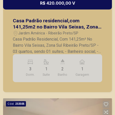
R$ 420.000,00 V
Casa Padrão residencial,com
141,25m2 no Bairro Vila Seixas, Zona
Sul Ribeirão Preto/SP
Jardim América - Ribeirão Preto/SP
Casa Padrão Residencial, Com 141,25m² No
Bairro Vila Seixas, Zona Sul Ribeirão Preto/SP -
03 quartos, sendo 01 suítes; - Banheiro social; -
Sala ampla; - Cozinha; - Área de serviço; - 01
vaga de garagem; A Piramid tem como objetivo
3
1
2
1
atender seus clientes com agilidade e segurança,
Dorm.
Suite
Banho
Garagem
em locação, vendas de imóveis prontos, usados
ou mesmo nos principais lançamentos da cidade
de Ribeirão Preto.
Cód.
232505