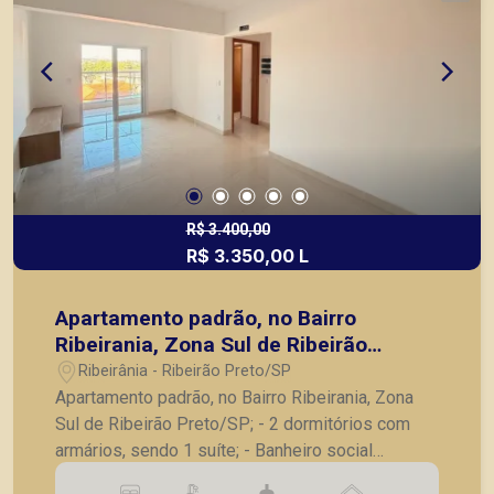
R$ 3.400,00
R$ 3.350,00 L
Apartamento padrão, no Bairro
Ribeirania, Zona Sul de Ribeirão
Preto/SP;
Ribeirânia - Ribeirão Preto/SP
Apartamento padrão, no Bairro Ribeirania, Zona
Sul de Ribeirão Preto/SP; - 2 dormitórios com
armários, sendo 1 suíte; - Banheiro social
completo; - Sala para 2 ambientes com rack; -