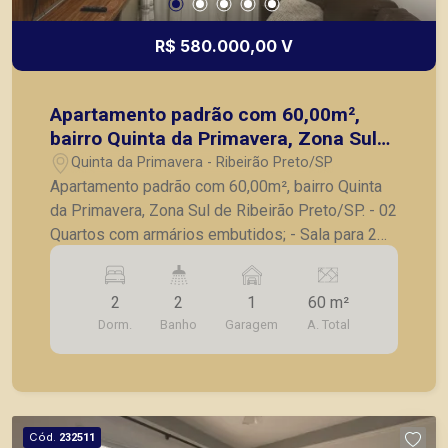
R$ 580.000,00 V
Apartamento padrão com 60,00m²,
bairro Quinta da Primavera, Zona Sul
de Ribeirão Preto/SP.
Quinta da Primavera - Ribeirão Preto/SP
Apartamento padrão com 60,00m², bairro Quinta
da Primavera, Zona Sul de Ribeirão Preto/SP. - 02
Quartos com armários embutidos; - Sala para 2
ambientes, - Sacada; - Cozinha,com armários
planejados; - 2 Banheiros; - Área de serviço; - 01
2
2
1
60 m²
vaga de garagem. A Piramid tem como objetivo
Dorm.
Banho
Garagem
A. Total
atender seus clientes com agilidade e segurança,
em locação, vendas de imóveis prontos, usados
ou mesmo nos principais lançamentos da cidade
de Ribeirão Preto.
Cód.
232511