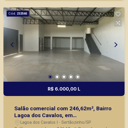
agilidade e segurança, em locação, vendas de
imóveis prontos, usados ou mesmo nos
Cód.
232565
principais lançamentos da cidade de Ribeirão
Preto.
R$ 6.000,00 L
Salão comercial com 246,62m², Bairro
Lagoa dos Cavalos, em
Sertãozinho/SP.
Lagoa dos Cavalos I - Sertãozinho/SP